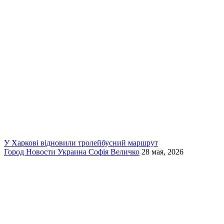
У Харкові відновили тролейбусний маршрут
Город
Новости
Украина
Софія Величко
28 мая, 2026