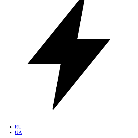
RU
UA