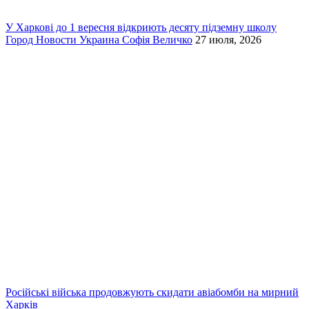
У Харкові до 1 вересня відкриють десяту підземну школу
Город
Новости
Украина
Софія Величко
27 июля, 2026
Російські війська продовжують скидати авіабомби на мирний
Харків