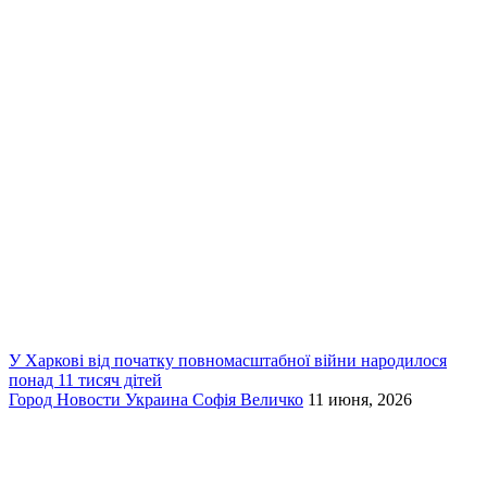
У Харкові від початку повномасштабної війни народилося
понад 11 тисяч дітей
Город
Новости
Украина
Софія Величко
11 июня, 2026