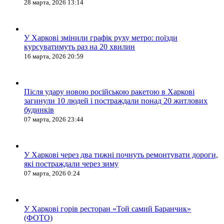
28 марта, 2026 13:14
У Харкові змінили графік руху метро: поїзди
курсуватимуть раз на 20 хвилин
16 марта, 2026 20:59
Після удару новою російською ракетою в Харкові
загинули 10 людей і постраждали понад 20 житлових
будинків
07 марта, 2026 23:44
У Харкові через два тижні почнуть ремонтувати дороги,
які постраждали через зиму
07 марта, 2026 0:24
У Харкові горів ресторан «Той самий Баранчик»
(ФОТО)