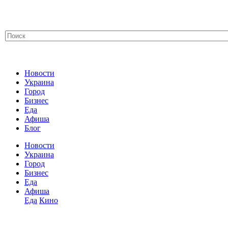
Новости
Украина
Город
Бизнес
Еда
Афиша
Блог
Новости
Украина
Город
Бизнес
Еда
Афиша
Еда
Кино