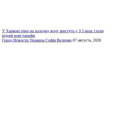
У Харкові ціни на холодну воду зростуть у 3,5 раза: стали
відомі нові тарифи
Город
Новости
Украина
Софія Величко
07 августа, 2026