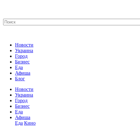
Новости
Украина
Город
Бизнес
Еда
Афиша
Блог
Новости
Украина
Город
Бизнес
Еда
Афиша
Еда
Кино