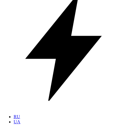
RU
UA