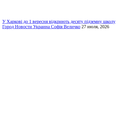
У Харкові до 1 вересня відкриють десяту підземну школу
Город
Новости
Украина
Софія Величко
27 июля, 2026