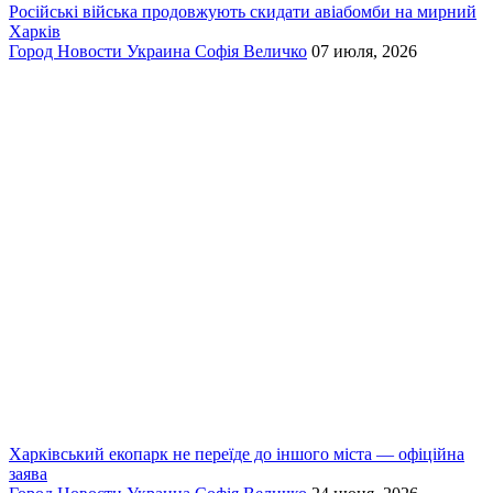
Російські війська продовжують скидати авіабомби на мирний
Харків
Город
Новости
Украина
Софія Величко
07 июля, 2026
Харківський екопарк не переїде до іншого міста — офіційна
заява