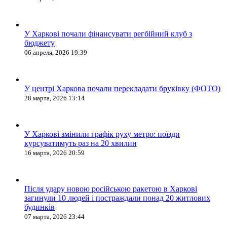
У Харкові почали фінансувати регбійний клуб з
бюджету
06 апреля, 2026 19:39
У центрі Харкова почали перекладати бруківку (ФОТО)
28 марта, 2026 13:14
У Харкові змінили графік руху метро: поїзди
курсуватимуть раз на 20 хвилин
16 марта, 2026 20:59
Після удару новою російською ракетою в Харкові
загинули 10 людей і постраждали понад 20 житлових
будинків
07 марта, 2026 23:44