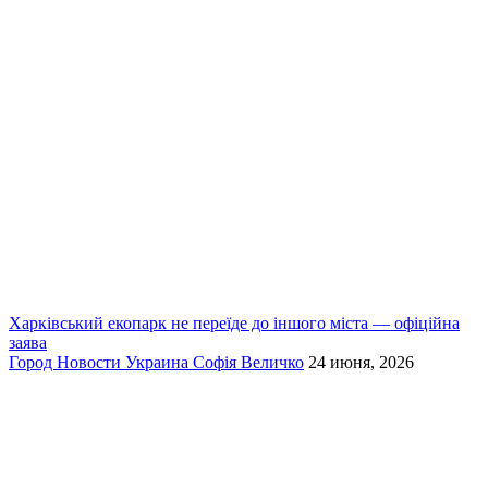
Харківський екопарк не переїде до іншого міста — офіційна
заява
Город
Новости
Украина
Софія Величко
24 июня, 2026