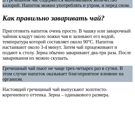
калорий. Напиток можно употреблять и утром, и перед сном.
Как правильно заваривать чай?
Приготовить напиток очень просто. В чашку или заварочный
чайник кладут около ложки чая и заливают его водой,
температура которой составляет около 90°C. Напиток
настаивают около 3-4 минут. Затем чай процеживают и
подают к столу. Зерна обычно заваривают два-три раза. После
заваривания их можно скушать.
Гречишный чай пьют не чаще трех-четырех раз в сутки. В
этом случае напиток оказывает благоприятное влияние на
организм.
Настоящий гречишный чай выпускают золотисто-
коричневого оттенка. Зерна – одинакового размера.