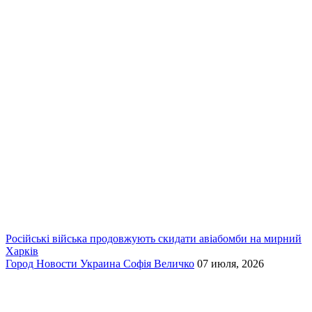
Російські війська продовжують скидати авіабомби на мирний
Харків
Город
Новости
Украина
Софія Величко
07 июля, 2026