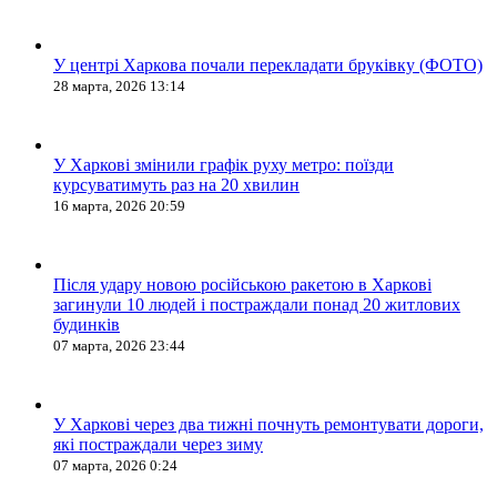
У центрі Харкова почали перекладати бруківку (ФОТО)
28 марта, 2026 13:14
У Харкові змінили графік руху метро: поїзди
курсуватимуть раз на 20 хвилин
16 марта, 2026 20:59
Після удару новою російською ракетою в Харкові
загинули 10 людей і постраждали понад 20 житлових
будинків
07 марта, 2026 23:44
У Харкові через два тижні почнуть ремонтувати дороги,
які постраждали через зиму
07 марта, 2026 0:24