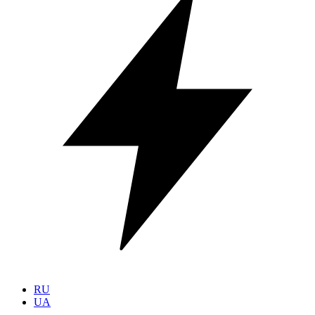
RU
UA