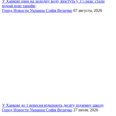
У Харкові ціни на холодну воду зростуть у 3,5 раза: стали
відомі нові тарифи
Город
Новости
Украина
Софія Величко
07 августа, 2026
У Харкові до 1 вересня відкриють десяту підземну школу
Город
Новости
Украина
Софія Величко
27 июля, 2026