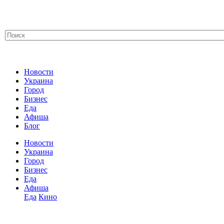
Новости
Украина
Город
Бизнес
Еда
Афиша
Блог
Новости
Украина
Город
Бизнес
Еда
Афиша
Еда
Кино