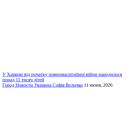
У Харкові від початку повномасштабної війни народилося
понад 11 тисяч дітей
Город
Новости
Украина
Софія Величко
11 июня, 2026