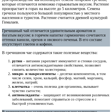
которые отличаются немножко горьковатым вкусом. Растение
произрастает в горах на высоте до 5 километров. Семена
гречихи пользуются большой популярностью у местного
населения и туристов. Растение считается древней культурой
Гималаев.
Гречишный чай отличается удивительным ароматом и
богатым вкусом: в горячем напитке гармонично сочетаются
оттенки ванили, орехов и овсяного печенья. В его составе
отсутствует глютен и кофеин.
В гречишном чае содержатся такие полезные вещества:
рутин
– витамин укрепляет иммунитет и стенки сосудов,
отличается антиоксидантными свойствами, позволяет
снизить количество холестерина;
микро- и макроэлементы
– десятки компонентов, в том
числе селен, хром, кальций, фосфор, магний, марганец,
железо, натрий;
клетчатка
– очень полезна для организма, вызывает
чувство сытости;
антиоксиданты
– защищают от возникновения различных
заболеваний, помогают справиться со стрессом и с
быстрой утомляемостью.
В гречишном чае содержится минимальное количество