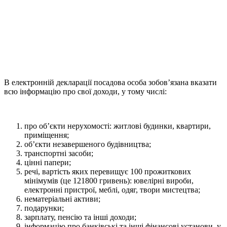
В електронній декларації посадова особа зобов’язана вказати
всю інформацію про свої доходи, у тому числі:
про об’єкти нерухомості: житлові будинки, квартири,
приміщення;
об’єкти незавершеного будівництва;
транспортні засоби;
цінні папери;
речі, вартість яких перевищує 100 прожиткових
мінімумів (це 121800 гривень): ювелірні вироби,
електронні пристрої, меблі, одяг, твори мистецтва;
нематеріальні активи;
подарунки;
зарплату, пенсію та інші доходи;
інформацію про банківські та інші фінансові установи, у