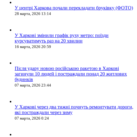
У центрі Харкова почали перекладати бруківку (ФОТО)
28 марта, 2026 13:14
У Харкові змінили графік руху метро: поїзди
курсуватимуть раз на 20 хвилин
16 марта, 2026 20:59
Після удару новою російською ракетою в Харкові
загинули 10 людей і постраждали понад 20 житлових
будинків
07 марта, 2026 23:44
У Харкові через два тижні почнуть ремонтувати дороги,
які постраждали через зиму
07 марта, 2026 0:24