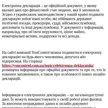
Електронна декларація – це офіційний документ, у якому
вказані дані про фінансовий стан людини, яка її заповнила.
Згідно з українським законодавством у нашій країні подавати
декларацію зобов’язані особи, які обіймають державні
політичні посади, прокурори, судді, військовослужбовці,
дипломати та інші держслужбовці. У документі є інформація,
наприклад, про об’єкти нерухомості, цінне майно,
нематеріальні активи, подарунки та всі доходи.
На сайті компанії YouControl можна подивитися електронну
декларацію на будь-якого чиновника, депутата або
підприємця. На сторінці
https://youcontrol.com.ua/topics/elektronna-deklaratsiia/
розміщена інформація про офіційні документи та про те, хто їх
повинен заповнювати, а також про особливості нових онлайн-
декларацій.
Інформація в електронних деклараціях – це загальнодоступні
дані. Їх можуть використовувати у своїй роботі різні фахівці.
За внесення неправдивих даних в онлайн-документ
прокуратура зобов’язана відкрити кримінальну справу, а