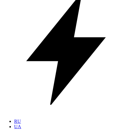
RU
UA