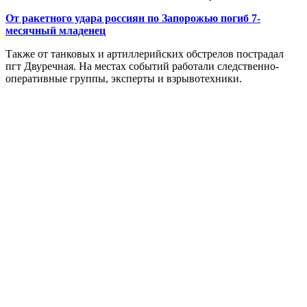
От ракетного удара россиян по Запорожью погиб 7-
месячный младенец
Также от танковых и артиллерийских обстрелов пострадал
пгт Двуречная. На местах событий работали следственно-
оперативные группы, эксперты и взрывотехники.