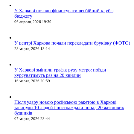
У Харкові почали фінансувати регбійний клуб з
бюджету
06 апреля, 2026 19:39
У центрі Харкова почали перекладати бруківку (ФОТО)
28 марта, 2026 13:14
У Харкові змінили графік руху метро: поїзди
курсуватимуть раз на 20 хвилин
16 марта, 2026 20:59
Після удару новою російською ракетою в Харкові
загинули 10 людей і постраждали понад 20 житлових
будинків
07 марта, 2026 23:44