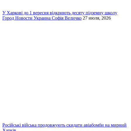
У Харкові до 1 вересня відкриють десяту підземну школу
Город
Новости
Украина
Софія Величко
27 июля, 2026
Російські війська продовжують скидати авіабомби на мирний
Харків