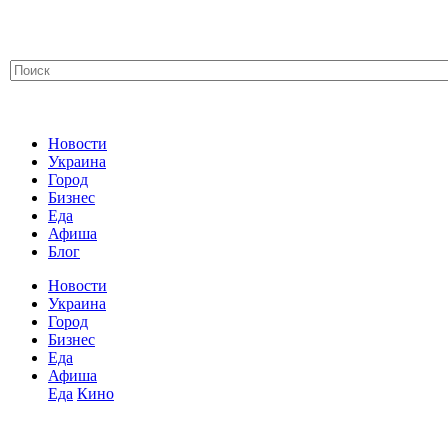
Новости
Украина
Город
Бизнес
Еда
Афиша
Блог
Новости
Украина
Город
Бизнес
Еда
Афиша
Еда
Кино