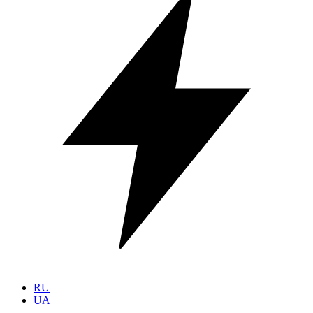
RU
UA