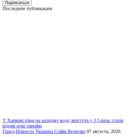
Последние публикации
У Харкові ціни на холодну воду зростуть у 3,5 раза: стали
відомі нові тарифи
Город
Новости
Украина
Софія Величко
07 августа, 2026