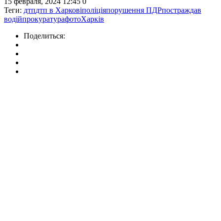
15 февраля, 2024 12:45
0
Теги:
дтп
дтп в Харкові
поліція
порушення ПДР
постраждав
водій
прокуратура
фото
Харків
Поделиться: