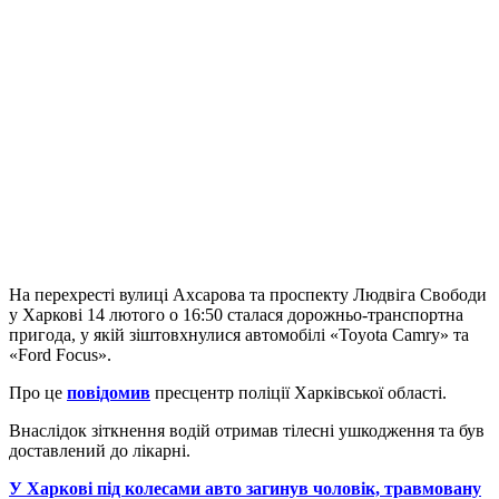
На перехресті вулиці Ахсарова та проспекту Людвіга Свободи
у Харкові 14 лютого о 16:50 сталася дорожньо-транспортна
пригода, у якій зіштовхнулися автомобілі «Toyota Camry» та
«Ford Focus».
Про це
повідомив
пресцентр поліції Харківської області.
Внаслідок зіткнення водій отримав тілесні ушкодження та був
доставлений до лікарні.
У Харкові під колесами авто загинув чоловік, травмовану