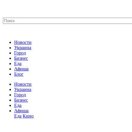
Новости
Украина
Город
Бизнес
Еда
Афиша
Блог
Новости
Украина
Город
Бизнес
Еда
Афиша
Еда
Кино