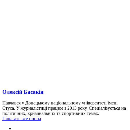
Олексій Басакін
Навчався у Донецькому національному університеті імені
Стуса. У журналістиці працює з 2013 року. Спеціалізується на
політичних, кримінальних та спортивних темах.
Показать все посты