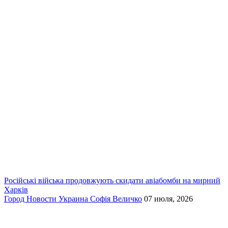
Російські війська продовжують скидати авіабомби на мирний
Харків
Город
Новости
Украина
Софія Величко
07 июля, 2026