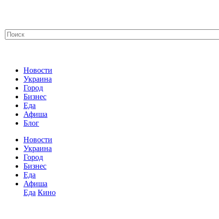
Новости
Украина
Город
Бизнес
Еда
Афиша
Блог
Новости
Украина
Город
Бизнес
Еда
Афиша
Еда
Кино