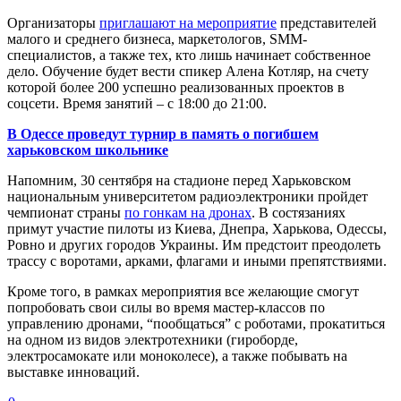
Организаторы
приглашают на мероприятие
представителей
малого и среднего бизнеса, маркетологов, SMM-
специалистов, а также тех, кто лишь начинает собственное
дело. Обучение будет вести спикер Алена Котляр, на счету
которой более 200 успешно реализованных проектов в
соцсети. Время занятий – с 18:00 до 21:00.
В Одессе проведут турнир в память о погибшем
харьковском школьнике
Напомним, 30 сентября на стадионе перед Харьковском
национальным университетом радиоэлектроники пройдет
чемпионат страны
по гонкам на дронах
. В состязаниях
примут участие пилоты из Киева, Днепра, Харькова, Одессы,
Ровно и других городов Украины. Им предстоит преодолеть
трассу с воротами, арками, флагами и иными препятствиями.
Кроме того, в рамках мероприятия все желающие смогут
попробовать свои силы во время мастер-классов по
управлению дронами, “пообщаться” с роботами, прокатиться
на одном из видов электротехники (гироборде,
электросамокате или моноколесе), а также побывать на
выставке инноваций.