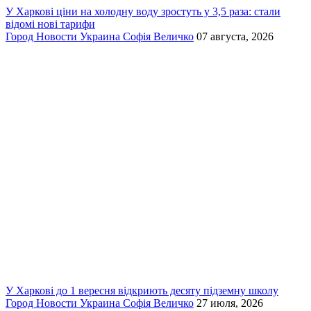
У Харкові ціни на холодну воду зростуть у 3,5 раза: стали
відомі нові тарифи
Город
Новости
Украина
Софія Величко
07 августа, 2026
У Харкові до 1 вересня відкриють десяту підземну школу
Город
Новости
Украина
Софія Величко
27 июля, 2026