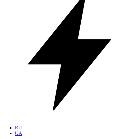
RU
UA