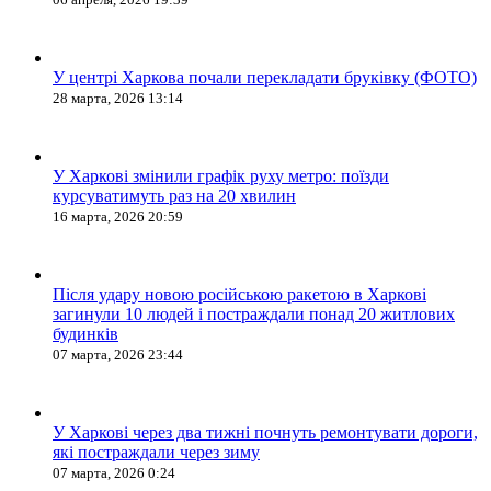
У центрі Харкова почали перекладати бруківку (ФОТО)
28 марта, 2026 13:14
У Харкові змінили графік руху метро: поїзди
курсуватимуть раз на 20 хвилин
16 марта, 2026 20:59
Після удару новою російською ракетою в Харкові
загинули 10 людей і постраждали понад 20 житлових
будинків
07 марта, 2026 23:44
У Харкові через два тижні почнуть ремонтувати дороги,
які постраждали через зиму
07 марта, 2026 0:24