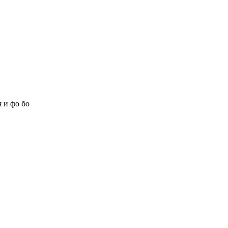
 и фо бо