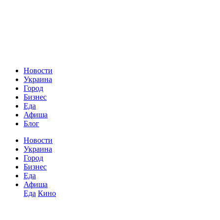
Новости
Украина
Город
Бизнес
Еда
Афиша
Блог
Новости
Украина
Город
Бизнес
Еда
Афиша
Еда
Кино