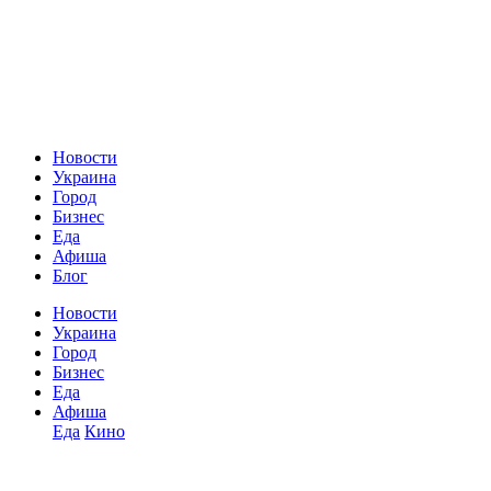
Новости
Украина
Город
Бизнес
Еда
Афиша
Блог
Новости
Украина
Город
Бизнес
Еда
Афиша
Еда
Кино