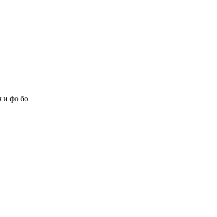
 и фо бо