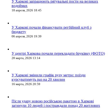
У Харкові запрацюють рятувальні пости на великих
водоймах
18 апреля, 2026 18:45
У Харкові почали фінансувати регбійний клуб з
бюджету
06 апреля, 2026 19:39
У центрі Харкова почали перекладати бруківку (ФОТО)
28 марта, 2026 13:14
У Харкові змінили графік руху метро: поїзди
курсуватимуть раз на 20 хвилин
16 марта, 2026 20:59
Після удару новою російською ракетою в Харкові
загинули 10 людей і постраждали понад 20 житлових