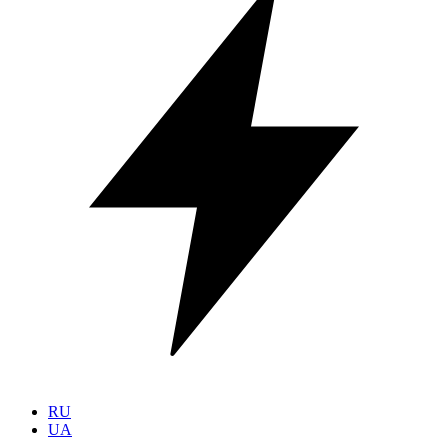
RU
UA