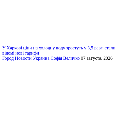
У Харкові ціни на холодну воду зростуть у 3,5 раза: стали
відомі нові тарифи
Город
Новости
Украина
Софія Величко
07 августа, 2026