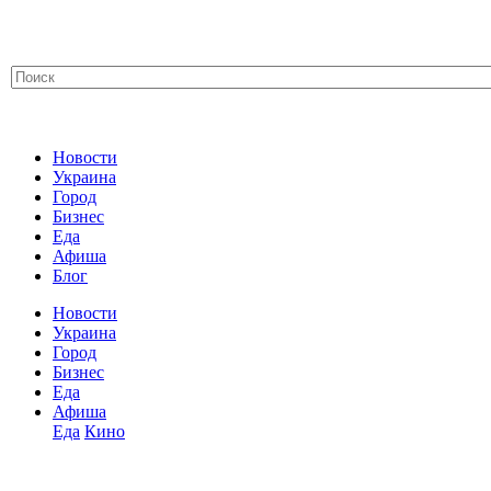
Новости
Украина
Город
Бизнес
Еда
Афиша
Блог
Новости
Украина
Город
Бизнес
Еда
Афиша
Еда
Кино