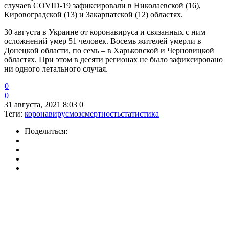
случаев COVID-19 зафиксировали в Николаевской (16),
Кировоградской (13) и Закарпатской (12) областях.
30 августа в Украине от коронавируса и связанных с ним
осложнений умер 51 человек. Восемь жителей умерли в
Донецкой области, по семь – в Харьковской и Черновицкой
областях. При этом в десяти регионах не было зафиксировано
ни одного летального случая.
0
0
31 августа, 2021 8:03
0
Теги:
коронавирус
моз
смертность
статистика
Поделиться: