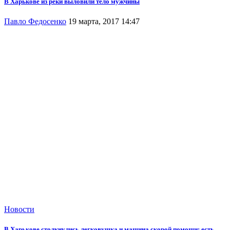
В Харькове из реки выловили тело мужчины
Павло Федосенко
19 марта, 2017 14:47
Новости
В Харькове столкнулись легковушка и машина скорой помощи: есть