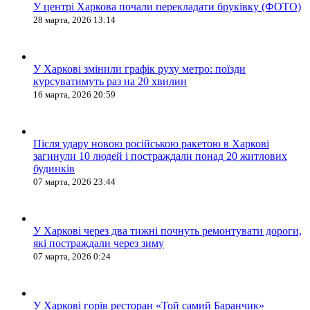
У центрі Харкова почали перекладати бруківку (ФОТО)
28 марта, 2026 13:14
У Харкові змінили графік руху метро: поїзди
курсуватимуть раз на 20 хвилин
16 марта, 2026 20:59
Після удару новою російською ракетою в Харкові
загинули 10 людей і постраждали понад 20 житлових
будинків
07 марта, 2026 23:44
У Харкові через два тижні почнуть ремонтувати дороги,
які постраждали через зиму
07 марта, 2026 0:24
У Харкові горів ресторан «Той самий Баранчик»