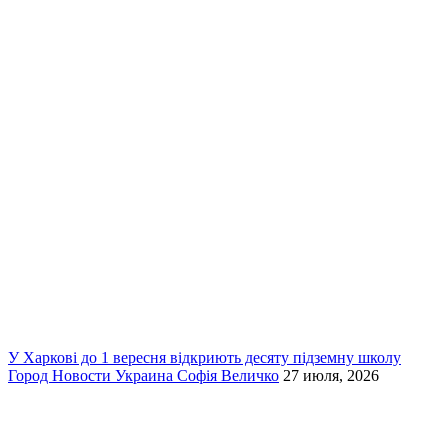
У Харкові до 1 вересня відкриють десяту підземну школу
Город
Новости
Украина
Софія Величко
27 июля, 2026