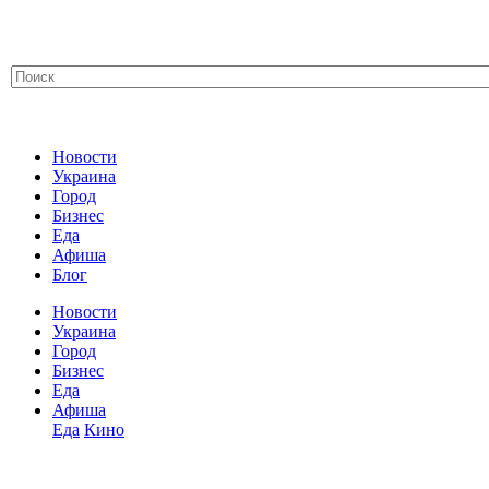
Новости
Украина
Город
Бизнес
Еда
Афиша
Блог
Новости
Украина
Город
Бизнес
Еда
Афиша
Еда
Кино