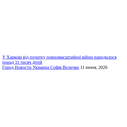
У Харкові від початку повномасштабної війни народилося
понад 11 тисяч дітей
Город
Новости
Украина
Софія Величко
11 июня, 2026