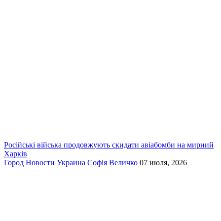
Російські війська продовжують скидати авіабомби на мирний
Харків
Город
Новости
Украина
Софія Величко
07 июля, 2026