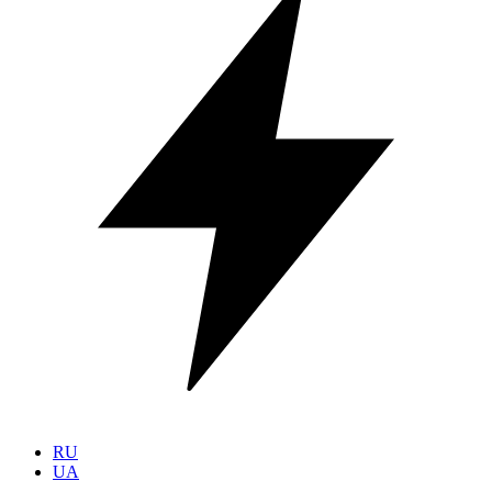
RU
UA