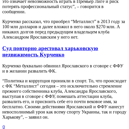
это означает невозможность играть в Премьер Лиге и риск
потерять профессиональный статус”, – говорится в
сообщении.
Курченко рассказал, что приобрел “Металлист” в 2013 году за
100 млн долларов и далее вложил в него около $270 млн. А
никаких долгов перед предыдущим владельцем клуба
Александром Ярославским у него нет.
Суд повторно арестовал харьковскую
недвижимость Курченко
Курченко буквально обвинил Ярославского в сговоре с ФФУ
и в желании развалить ФК.
“Политика и коррупция проникли в спорт. То, что происходит
с ФК “Металлист” сегодня – это исключительно стремление
прежнего собственника клуба, Александра Ярославского,
выступая в сговоре с ФФУ, помешать аттестации клуба,
развалить его, и присвоить себе его почти вековое имя, за
бесплатно. Своими действиями Ярославский и ФФУ нанесут
невосполнимый урон как всему спорту Украины, так и городу
Харькову”, – заявил он.
0