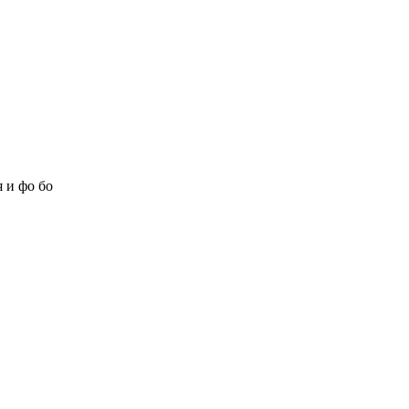
 и фо бо