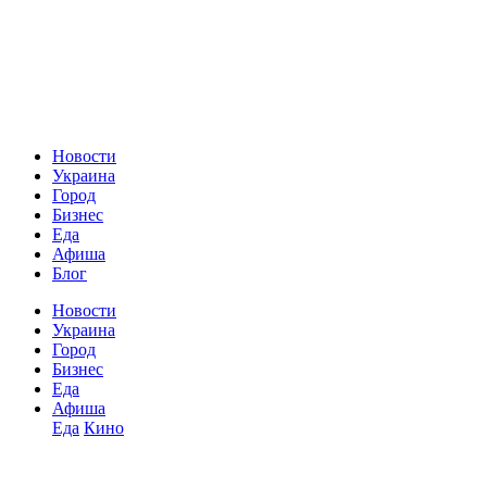
Новости
Украина
Город
Бизнес
Еда
Афиша
Блог
Новости
Украина
Город
Бизнес
Еда
Афиша
Еда
Кино