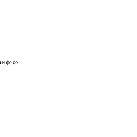
 и фо бо