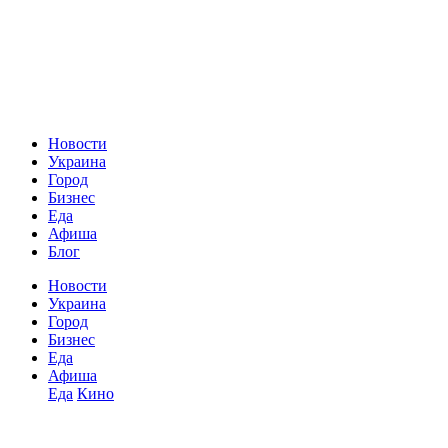
Новости
Украина
Город
Бизнес
Еда
Афиша
Блог
Новости
Украина
Город
Бизнес
Еда
Афиша
Еда
Кино