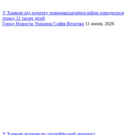
У Харкові від початку повномасштабної війни народилося
понад 11 тисяч дітей
Город
Новости
Украина
Софія Величко
11 июня, 2026
У Харкові відновили тролейбусний маршрут