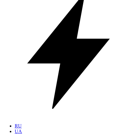
RU
UA