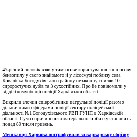
45-річний чоловік взяв у тимчасове користування ланцюгову
бензопилу у свого знайомого й у лісосмузі поблизу села
Ковалівка Богодухівського району незаконну спиляв 10
сироростучих дубів та 3 сухостійних. Про йе повідомили у
відділі комунікації поліції Харківської області.
Викрили злочин співробітники патрульної поліції разом з
дільничними офіцерами поліції сектору поліцейської
діяльності №1 Богодухівського РВП ГУНП в Харківській
області. Сума спричиненого матеріального збитку становить
понад 80 тисяч гривень.
Мешканця Харкова оштрафували за варварську обрізку