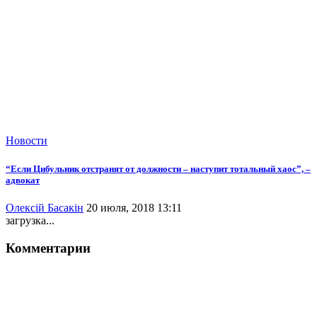
Новости
“Если Цибульник отстранят от должности – наступит тотальный хаос”, –
адвокат
Олексій Басакін
20 июля, 2018 13:11
загрузка...
Комментарии