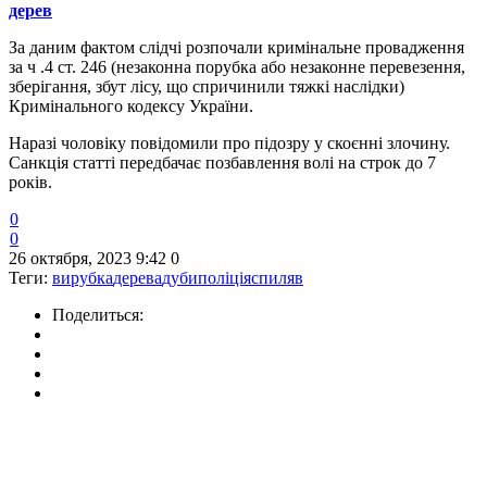
дерев
За даним фактом слідчі розпочали кримінальне провадження
за ч .4 ст. 246 (незаконна порубка або незаконне перевезення,
зберігання, збут лісу, що спричинили тяжкі наслідки)
Кримінального кодексу України.
Наразі чоловіку повідомили про підозру у скоєнні злочину.
Санкція статті передбачає позбавлення волі на строк до 7
років.
0
0
26 октября, 2023 9:42
0
Теги:
вирубка
дерева
дуби
поліція
спиляв
Поделиться: