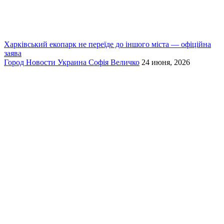
Харківський екопарк не переїде до іншого міста — офіційна
заява
Город
Новости
Украина
Софія Величко
24 июня, 2026