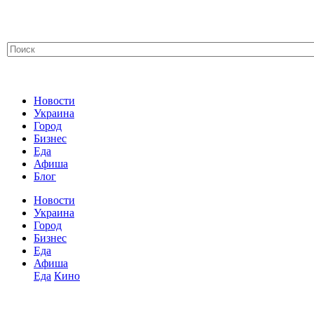
Новости
Украина
Город
Бизнес
Еда
Афиша
Блог
Новости
Украина
Город
Бизнес
Еда
Афиша
Еда
Кино