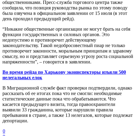
общественниками. Пресс-служба торгового центра также
сообщила, что позиция руководства рынка по этому поводу
была озвучена в официальном заявлении от 15 июля (в этот
день проходил предыдущий рейд).
“Никакие общественные организации не могут брать на себя
функции государственных и силовых органов. Это
недопустимо и противоречит действующему
законодательству. Такой недобросовестный пиар не только
противоречит законности, моральным принципам и здравому
смыслу, но и представляет серьезную угрозу роста социальной
напряженности”, – говорится в заявлении.
Во время рейда по Харькову экоинспекторы изъяли 500
нелегальных елок
В Миграционной службе факт проверки подтвердили, однако
рассказать об ее итогах пока что не смогли: необходимые
статистические данные пока что обрабатываются. Что
касается предыдущего визита, тогда правоохранители
выявили 33 гражданина, которые нарушили правила
пребывания в стране, а также 13 нелегалов, которые подлежат
депортации.
0