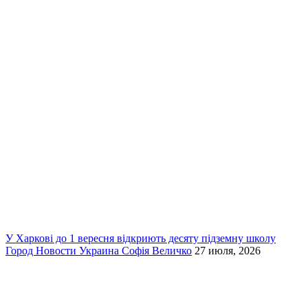
У Харкові до 1 вересня відкриють десяту підземну школу
Город
Новости
Украина
Софія Величко
27 июля, 2026