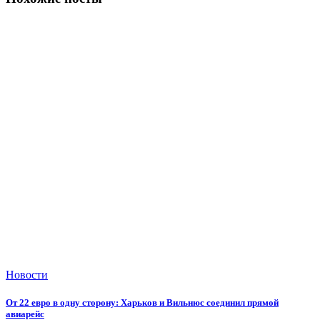
Новости
От 22 евро в одну сторону: Харьков и Вильнюс соединил прямой
авиарейс