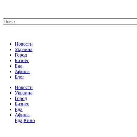
Новости
Украина
Город
Бизнес
Еда
Афиша
Блог
Новости
Украина
Город
Бизнес
Еда
Афиша
Еда
Кино