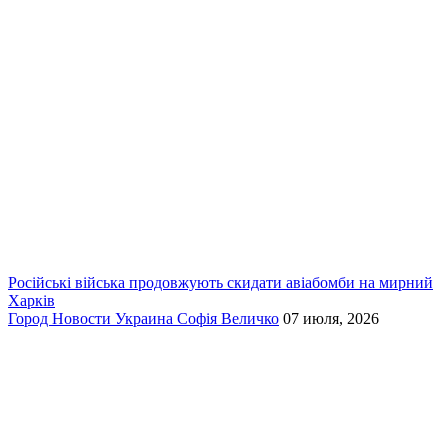
Російські війська продовжують скидати авіабомби на мирний
Харків
Город
Новости
Украина
Софія Величко
07 июля, 2026