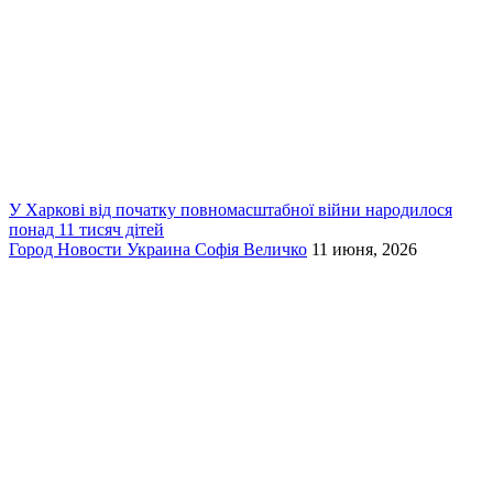
У Харкові від початку повномасштабної війни народилося
понад 11 тисяч дітей
Город
Новости
Украина
Софія Величко
11 июня, 2026