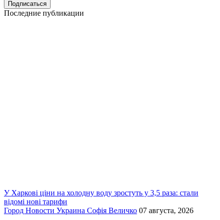
Последние публикации
У Харкові ціни на холодну воду зростуть у 3,5 раза: стали
відомі нові тарифи
Город
Новости
Украина
Софія Величко
07 августа, 2026