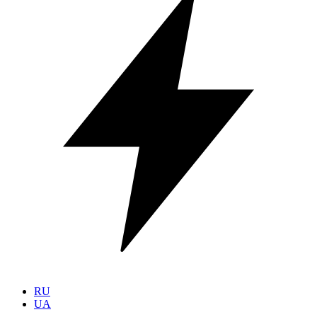
RU
UA