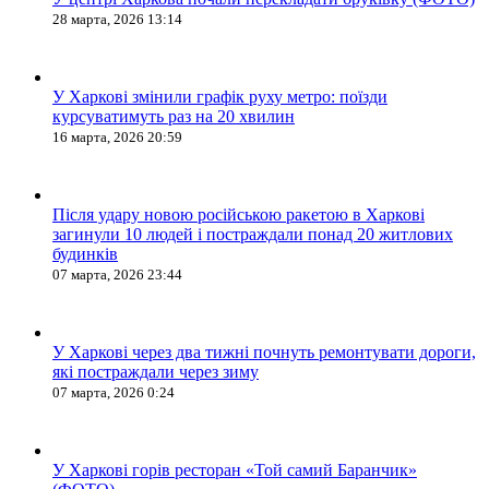
28 марта, 2026 13:14
У Харкові змінили графік руху метро: поїзди
курсуватимуть раз на 20 хвилин
16 марта, 2026 20:59
Після удару новою російською ракетою в Харкові
загинули 10 людей і постраждали понад 20 житлових
будинків
07 марта, 2026 23:44
У Харкові через два тижні почнуть ремонтувати дороги,
які постраждали через зиму
07 марта, 2026 0:24
У Харкові горів ресторан «Той самий Баранчик»