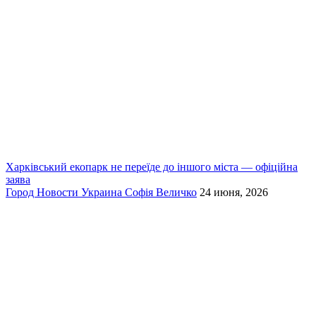
Харківський екопарк не переїде до іншого міста — офіційна
заява
Город
Новости
Украина
Софія Величко
24 июня, 2026