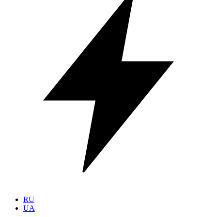
RU
UA