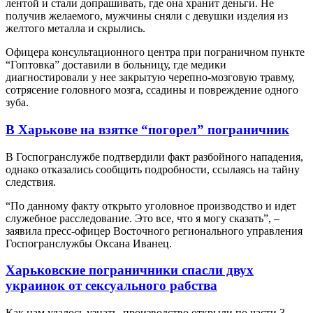
лентой и стали допрашивать, где она хранит деньги. Не
получив желаемого, мужчины сняли с девушки изделия из
желтого металла и скрылись.
Офицера консультационного центра при пограничном пункте
“Гоптовка” доставили в больницу, где медики
диагностировали у нее закрытую черепно-мозговую травму,
сотрясение головного мозга, ссадины и повреждение одного
зуба.
В Харькове на взятке “погорел” пограничник
В Госпогранслужбе подтвердили факт разбойного нападения,
однако отказались сообщить подробности, ссылаясь на тайну
следствия.
“По данному факту открыто уголовное производство и идет
служебное расследование. Это все, что я могу сказать”, –
заявила пресс-офицер Восточного регионального управления
Госпогранслужбы Оксана Иванец.
Харьковские пограничники спасли двух
украинок от сексуального рабства
Как нам удалось узнать, производство открыли по части 3