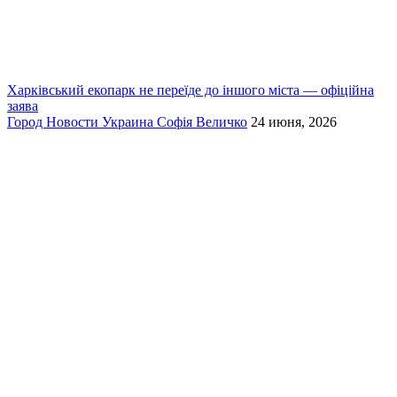
Харківський екопарк не переїде до іншого міста — офіційна
заява
Город
Новости
Украина
Софія Величко
24 июня, 2026