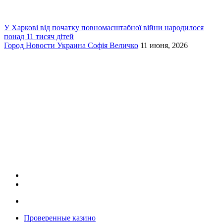
У Харкові від початку повномасштабної війни народилося
понад 11 тисяч дітей
Город
Новости
Украина
Софія Величко
11 июня, 2026
Проверенные казино