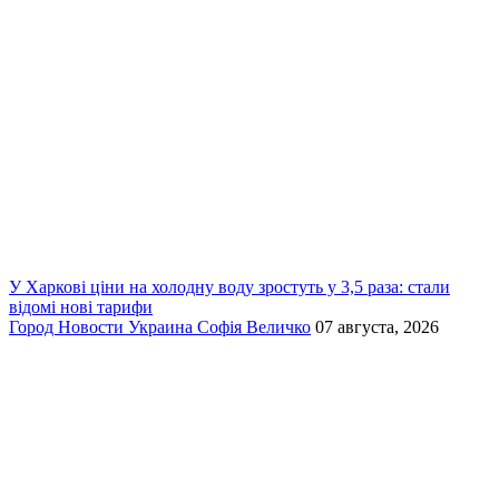
У Харкові ціни на холодну воду зростуть у 3,5 раза: стали
відомі нові тарифи
Город
Новости
Украина
Софія Величко
07 августа, 2026