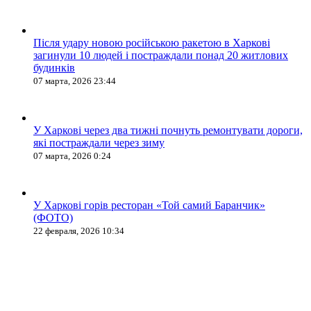
Після удару новою російською ракетою в Харкові
загинули 10 людей і постраждали понад 20 житлових
будинків
07 марта, 2026 23:44
У Харкові через два тижні почнуть ремонтувати дороги,
які постраждали через зиму
07 марта, 2026 0:24
У Харкові горів ресторан «Той самий Баранчик»
(ФОТО)
22 февраля, 2026 10:34