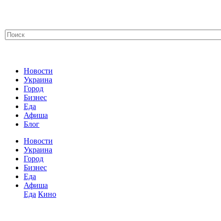
Новости
Украина
Город
Бизнес
Еда
Афиша
Блог
Новости
Украина
Город
Бизнес
Еда
Афиша
Еда
Кино