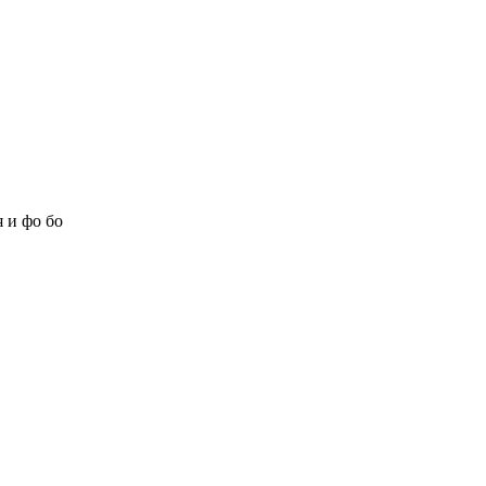
 и фо бо