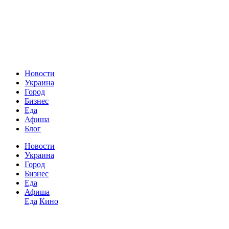
Новости
Украина
Город
Бизнес
Еда
Афиша
Блог
Новости
Украина
Город
Бизнес
Еда
Афиша
Еда
Кино