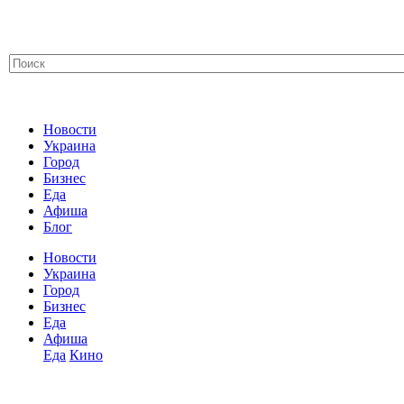
Новости
Украина
Город
Бизнес
Еда
Афиша
Блог
Новости
Украина
Город
Бизнес
Еда
Афиша
Еда
Кино