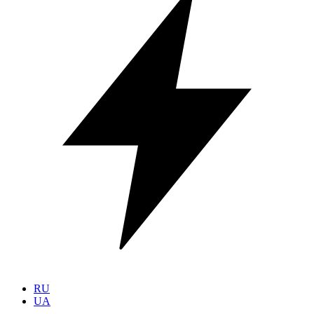
RU
UA