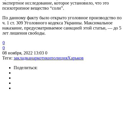
экспертное исследование, которое установило, что это
психотропное вещество “соли”.
По данному факту было открыто уголовное производство по
ч. 1 ст. 309 Уголовного кодекса Украины. Максимальное
наказание, предусматриваемое санкцией этой статьи, — до 5
лет лишения свободы.
0
0
08 ноября, 2022 13:03
0
Теги:
закладка
наркотики
полиция
Харьков
Поделиться: