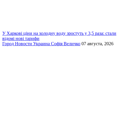
У Харкові ціни на холодну воду зростуть у 3,5 раза: стали
відомі нові тарифи
Город
Новости
Украина
Софія Величко
07 августа, 2026