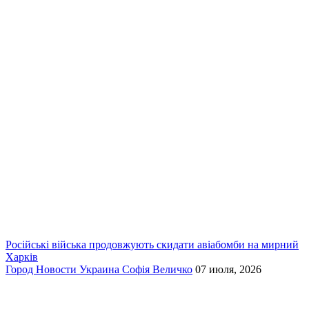
Російські війська продовжують скидати авіабомби на мирний
Харків
Город
Новости
Украина
Софія Величко
07 июля, 2026