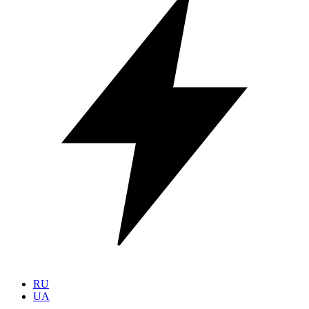
RU
UA