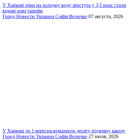
У Харкові ціни на холодну воду зростуть у 3,5 раза: стали
відомі нові тарифи
Город
Новости
Украина
Софія Величко
07 августа, 2026
У Харкові до 1 вересня відкриють десяту підземну школу
Город
Новости
Украина
Софія Величко
27 июля, 2026