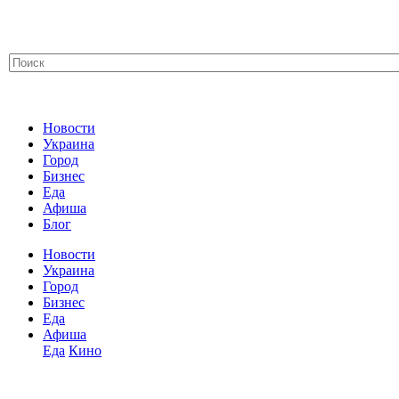
Новости
Украина
Город
Бизнес
Еда
Афиша
Блог
Новости
Украина
Город
Бизнес
Еда
Афиша
Еда
Кино