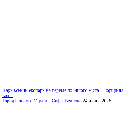
Харківський екопарк не переїде до іншого міста — офіційна
заява
Город
Новости
Украина
Софія Величко
24 июня, 2026