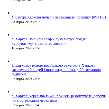
У центрі Харкова почали перекладати бруківку (ФОТО)
28 марта, 2026 13:14
У Харкові змінили графік руху метро: поїзди
курсуватимуть раз на 20 хвилин
16 марта, 2026 20:59
Після удару новою російською ракетою в Харкові
загинули 10 людей і постраждали понад 20 житлових
будинків
07 марта, 2026 23:44
У Харкові через два тижні почнуть ремонтувати дороги,
які постраждали через зиму
07 марта, 2026 0:24