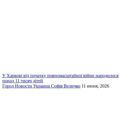
У Харкові від початку повномасштабної війни народилося
понад 11 тисяч дітей
Город
Новости
Украина
Софія Величко
11 июня, 2026