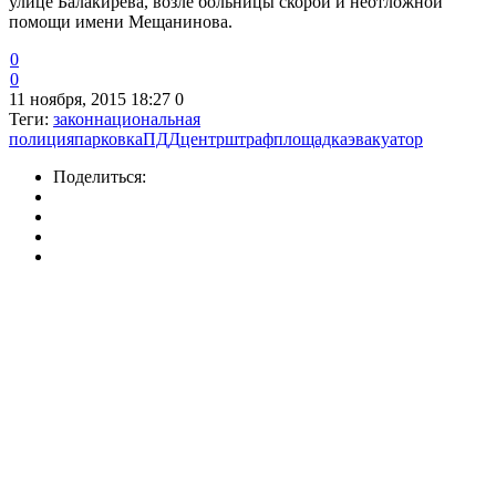
улице Балакирева, возле больницы скорой и неотложной
помощи имени Мещанинова.
0
0
11 ноября, 2015 18:27
0
Теги:
закон
национальная
полиция
парковка
ПДД
центр
штрафплощадка
эвакуатор
Поделиться: