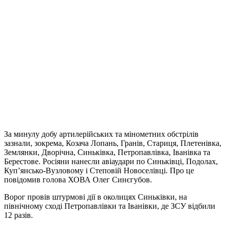
За минулу добу артилерійських та мінометних обстрілів
зазнали, зокрема, Козача Лопань, Гранів, Стариця, Плетенівка,
Землянки, Дворічна, Синьківка, Петропавлівка, Іванівка та
Берестове. Росіяни нанесли авіаудари по Синьківці, Подолах,
Куп’янсько-Вузловому і Степовій Новоселівці. Про це
повідомив голова ХОВА Олег Синєгубов.
Ворог провів штурмові дії в околицях Синьківки, на
північному сході Петропавлівки та Іванівки, де ЗСУ відбили
12 разів.