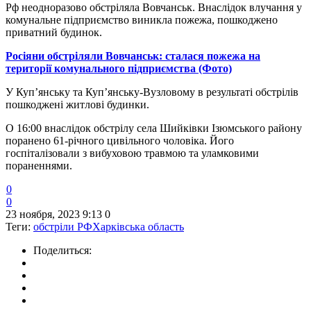
Рф неодноразово обстріляла Вовчанськ. Внаслідок влучання у
комунальне підприємство виникла пожежа, пошкоджено
приватний будинок.
Росіяни обстріляли Вовчанськ: сталася пожежа на
території комунального підприємства (Фото)
У Куп’янську та Куп’янську-Вузловому в результаті обстрілів
пошкоджені житлові будинки.
О 16:00 внаслідок обстрілу села Шийківки Ізюмського району
поранено 61-річного цивільного чоловіка. Його
госпіталізовали з вибуховою травмою та уламковими
пораненнями.
0
0
23 ноября, 2023 9:13
0
Теги:
обстріли РФ
Харківська область
Поделиться: