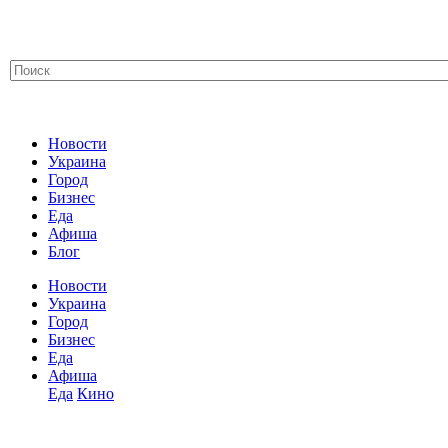
Новости
Украина
Город
Бизнес
Еда
Афиша
Блог
Новости
Украина
Город
Бизнес
Еда
Афиша
Еда
Кино