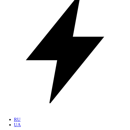
RU
UA