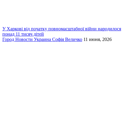
У Харкові від початку повномасштабної війни народилося
понад 11 тисяч дітей
Город
Новости
Украина
Софія Величко
11 июня, 2026