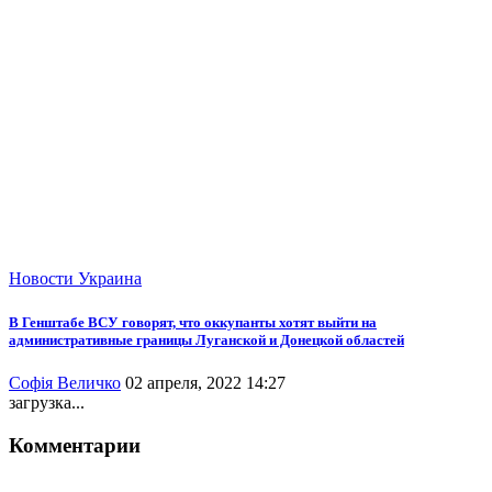
Новости
Украина
В Генштабе ВСУ говорят, что оккупанты хотят выйти на
административные границы Луганской и Донецкой областей
Софія Величко
02 апреля, 2022 14:27
загрузка...
Комментарии