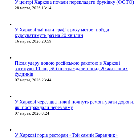
У центрі Харкова почали перекладати бруківку (ФОТО)
28 марта, 2026 13:14
У Харкові змінили графік руху метро: поїзди
курсуватимуть раз на 20 хвилин
16 марта, 2026 20:59
Після удару новою російською ракетою в Харкові
загинули 10 людей і постраждали понад 20 житлових
будинків
07 марта, 2026 23:44
У Харкові через два тижні почнуть ремонтувати дороги,
які постраждали через зиму
07 марта, 2026 0:24
У Харкові горів ресторан «Той самий Баранчик»