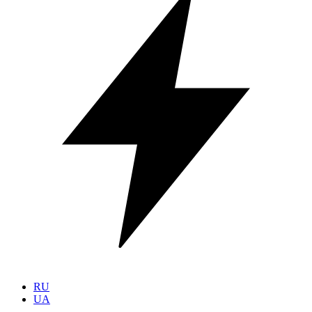
RU
UA