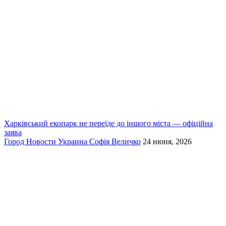
Харківський екопарк не переїде до іншого міста — офіційна
заява
Город
Новости
Украина
Софія Величко
24 июня, 2026