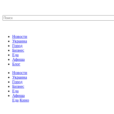
Новости
Украина
Город
Бизнес
Еда
Афиша
Блог
Новости
Украина
Город
Бизнес
Еда
Афиша
Еда
Кино