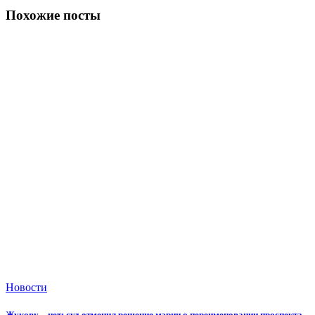
Похожие посты
Новости
Жукову – нет: суд отменил решение мэрии о переименовании проспекта