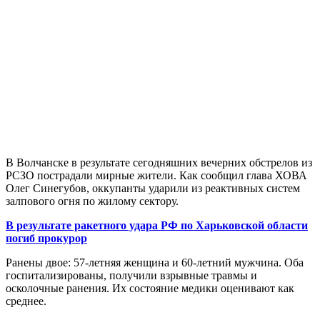
В Волчанске в результате сегодняшних вечерних обстрелов из
РСЗО пострадали мирные жители. Как сообщил глава ХОВА
Олег Синегубов, оккупанты ударили из реактивных систем
залпового огня по жилому сектору.
В результате ракетного удара РФ по Харьковской области
погиб прокурор
Ранены двое: 57-летняя женщина и 60-летний мужчина. Оба
госпитализированы, получили взрывные травмы и
осколочные ранения. Их состояние медики оценивают как
среднее.