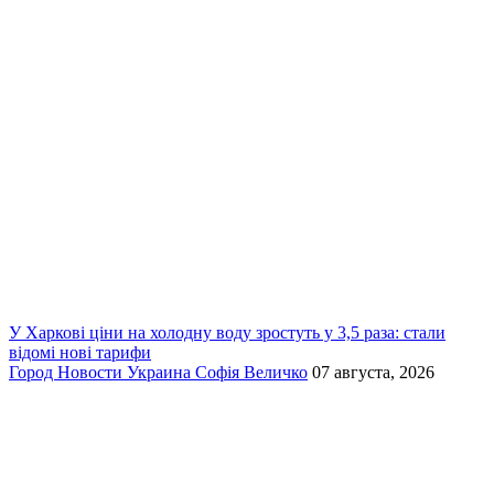
У Харкові ціни на холодну воду зростуть у 3,5 раза: стали
відомі нові тарифи
Город
Новости
Украина
Софія Величко
07 августа, 2026