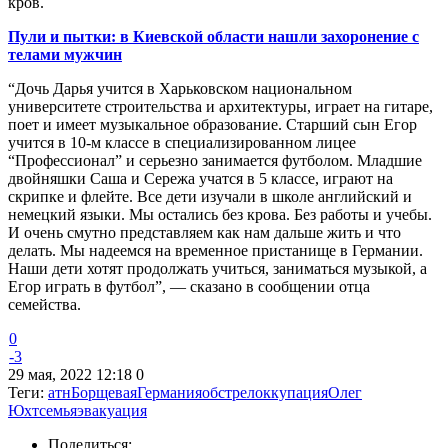
кров.
Пули и пытки: в Киевской области нашли захоронение с
телами мужчин
“Дочь Дарья учится в Харьковском национальном
университете строительства и архитектуры, играет на гитаре,
поет и имеет музыкальное образование. Старший сын Егор
учится в 10-м классе в специализированном лицее
“Профессионал” и серьезно занимается футболом. Младшие
двойняшки Саша и Сережа учатся в 5 классе, играют на
скрипке и флейте. Все дети изучали в школе английский и
немецкий языки. Мы остались без крова. Без работы и учебы.
И очень смутно представляем как нам дальше жить и что
делать. Мы надеемся на временное пристанище в Германии.
Наши дети хотят продолжать учиться, заниматься музыкой, а
Егор играть в футбол”, — сказано в сообщении отца
семейства.
0
-3
29 мая, 2022 12:18
0
Теги:
атн
Борщевая
Германия
обстрел
оккупация
Олег
Юхт
семья
эвакуация
Поделиться: