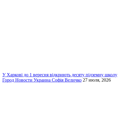
У Харкові до 1 вересня відкриють десяту підземну школу
Город
Новости
Украина
Софія Величко
27 июля, 2026