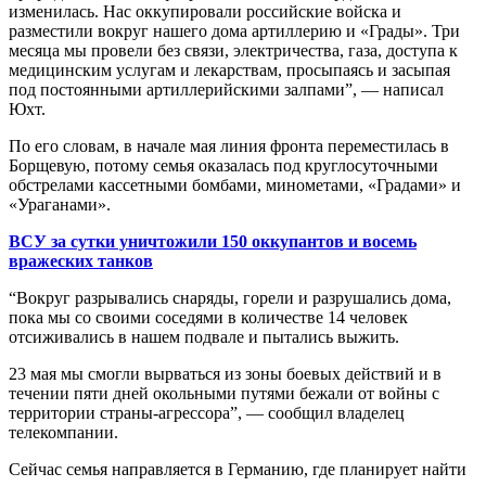
изменилась. Нас оккупировали российские войска и
разместили вокруг нашего дома артиллерию и «Грады». Три
месяца мы провели без связи, электричества, газа, доступа к
медицинским услугам и лекарствам, просыпаясь и засыпая
под постоянными артиллерийскими залпами”, — написал
Юхт.
По его словам, в начале мая линия фронта переместилась в
Борщевую, потому семья оказалась под круглосуточными
обстрелами кассетными бомбами, минометами, «Градами» и
«Ураганами».
ВСУ за сутки уничтожили 150 оккупантов и восемь
вражеских танков
“Вокруг разрывались снаряды, горели и разрушались дома,
пока мы со своими соседями в количестве 14 человек
отсиживались в нашем подвале и пытались выжить.
23 мая мы смогли вырваться из зоны боевых действий и в
течении пяти дней окольными путями бежали от войны с
территории страны-агрессора”, — сообщил владелец
телекомпании.
Сейчас семья направляется в Германию, где планирует найти