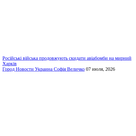
Російські війська продовжують скидати авіабомби на мирний
Харків
Город
Новости
Украина
Софія Величко
07 июля, 2026