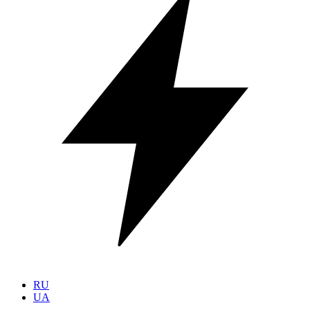
RU
UA