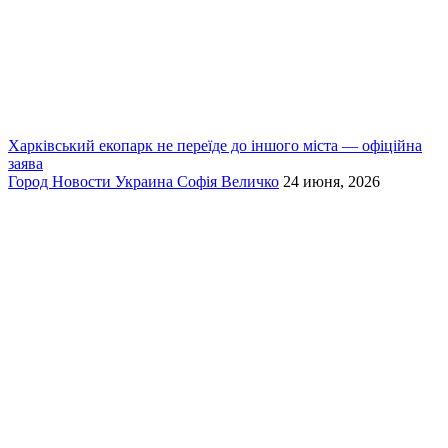
Харківський екопарк не переїде до іншого міста — офіційна
заява
Город
Новости
Украина
Софія Величко
24 июня, 2026