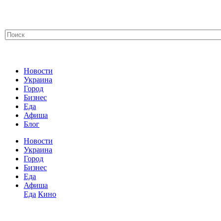
Новости
Украина
Город
Бизнес
Еда
Афиша
Блог
Новости
Украина
Город
Бизнес
Еда
Афиша
Еда
Кино