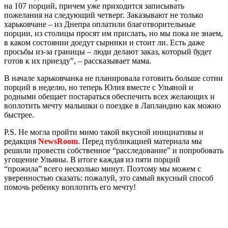
на 107 порций, причем уже приходится записывать
пожелания на следующий четверг. Заказывают не только
харьковчане – из Днепра оплатили благотворительные
порции, из столицы просят им прислать, но мы пока не знаем,
в каком состоянии доедут сырники и стоит ли. Есть даже
просьбы из-за границы – люди делают заказ, который будет
готов к их приезду”, – рассказывает мама.
В начале харьковчанка не планировала готовить больше сотни
порций в неделю, но теперь Юлия вместе с Ульяной и
родными обещает постараться обеспечить всех желающих и
воплотить мечту малышки о поездке в Лапландию как можно
быстрее.
P.S. Не могла пройти мимо такой вкусной инициативы и
редакция
NewsRoom
. Перед публикацией материала мы
решили провести собственное “расследование” и попробовать
угощение Ульяны. В итоге каждая из пяти порций
“прожила” всего несколько минут. Поэтому мы можем с
уверенностью сказать: пожалуй, это самый вкусный способ
помочь ребенку воплотить его мечту!