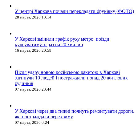
У центрі Харкова почали перекладати бруківку (ФОТО)
28 марта, 2026 13:14
У Харкові змінили графік руху метро: поїзди
курсуватимуть раз на 20 хвилин
16 марта, 2026 20:59
Після удару новою російською ракетою в Харкові
загинули 10 людей і постраждали понад 20 житлових
будинків
07 марта, 2026 23:44
У Харкові через два тижні почнуть ремонтувати дороги,
які постраждали через зиму
07 марта, 2026 0:24