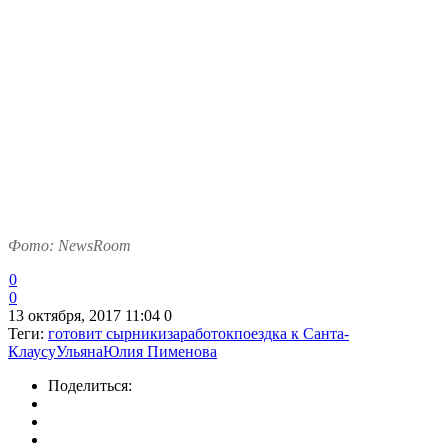
Фото: NewsRoom
0
0
13 октября, 2017 11:04
0
Теги:
готовит сырники
заработок
поездка к Санта-
Клаусу
Ульяна
Юлия Пименова
Поделиться: