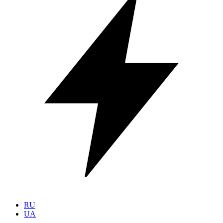
RU
UA