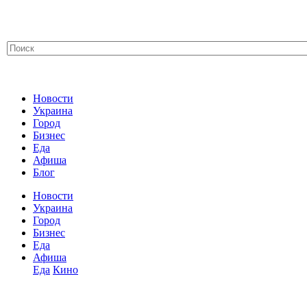
Новости
Украина
Город
Бизнес
Еда
Афиша
Блог
Новости
Украина
Город
Бизнес
Еда
Афиша
Еда
Кино