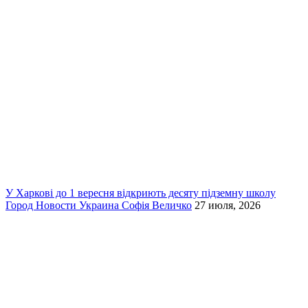
У Харкові до 1 вересня відкриють десяту підземну школу
Город
Новости
Украина
Софія Величко
27 июля, 2026