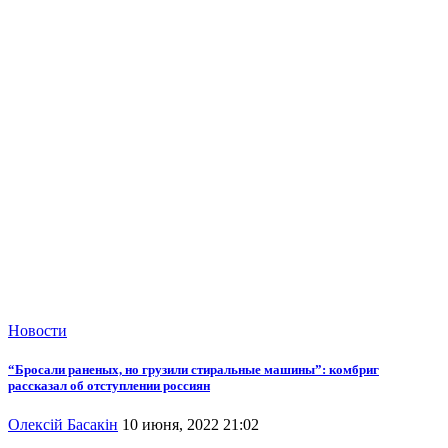
Новости
“Бросали раненых, но грузили стиральные машины”: комбриг
рассказал об отступлении россиян
Олексій Басакін
10 июня, 2022 21:02