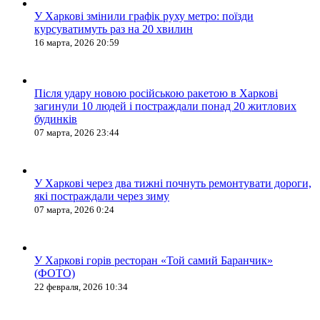
У Харкові змінили графік руху метро: поїзди
курсуватимуть раз на 20 хвилин
16 марта, 2026 20:59
Після удару новою російською ракетою в Харкові
загинули 10 людей і постраждали понад 20 житлових
будинків
07 марта, 2026 23:44
У Харкові через два тижні почнуть ремонтувати дороги,
які постраждали через зиму
07 марта, 2026 0:24
У Харкові горів ресторан «Той самий Баранчик»
(ФОТО)
22 февраля, 2026 10:34