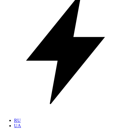
RU
UA