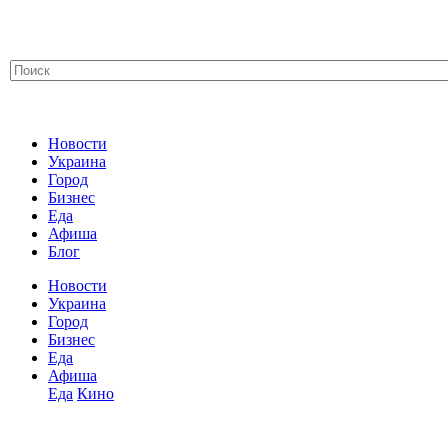
Новости
Украина
Город
Бизнес
Еда
Афиша
Блог
Новости
Украина
Город
Бизнес
Еда
Афиша
Еда
Кино