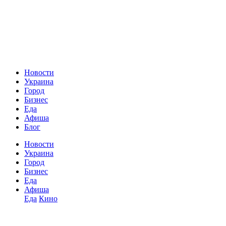
Новости
Украина
Город
Бизнес
Еда
Афиша
Блог
Новости
Украина
Город
Бизнес
Еда
Афиша
Еда
Кино