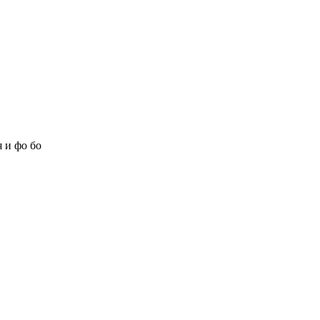
 и фо бо