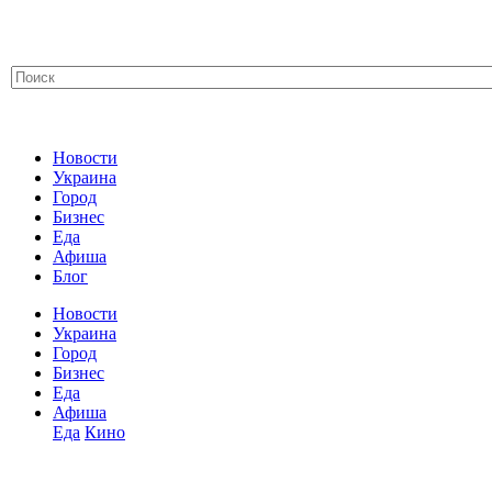
Новости
Украина
Город
Бизнес
Еда
Афиша
Блог
Новости
Украина
Город
Бизнес
Еда
Афиша
Еда
Кино