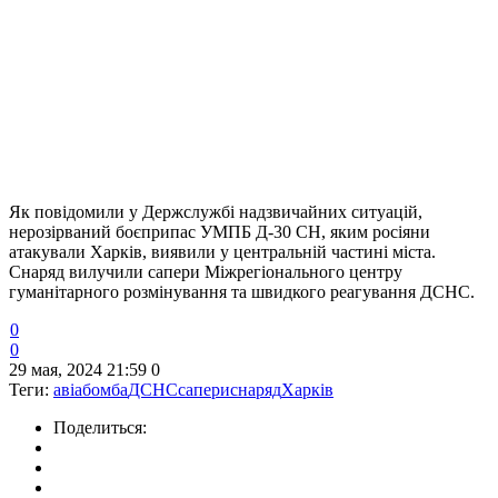
Як повідомили у Держслужбі надзвичайних ситуацій,
нерозірваний боєприпас УМПБ Д-30 СН, яким росіяни
атакували Харків, виявили у центральній частині міста.
Снаряд вилучили сапери Міжрегіонального центру
гуманітарного розмінування та швидкого реагування ДСНС.
0
0
29 мая, 2024 21:59
0
Теги:
авіабомба
ДСНС
сапери
снаряд
Харків
Поделиться: