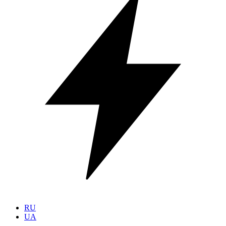
RU
UA