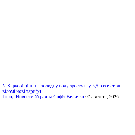
У Харкові ціни на холодну воду зростуть у 3,5 раза: стали
відомі нові тарифи
Город
Новости
Украина
Софія Величко
07 августа, 2026