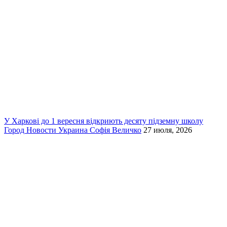
У Харкові до 1 вересня відкриють десяту підземну школу
Город
Новости
Украина
Софія Величко
27 июля, 2026