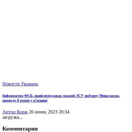
Новости
Украина
Інформатор ФСБ, який передавав локації ЗСУ поблизу Миколаєва,
проведе 8 років у в’язниці
Антон Корж
26 июня, 2023 20:34
загрузка...
Комментарии