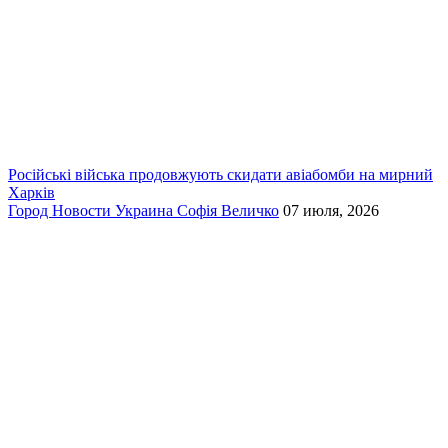
Російські війська продовжують скидати авіабомби на мирний
Харків
Город
Новости
Украина
Софія Величко
07 июля, 2026