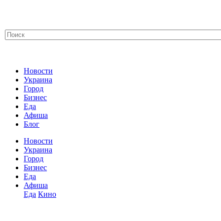
Новости
Украина
Город
Бизнес
Еда
Афиша
Блог
Новости
Украина
Город
Бизнес
Еда
Афиша
Еда
Кино