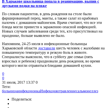
В Харькове школьница попала в реанимацию, выпив с
друзьями водки на пляже
По словам пациентов, в день рождения на столе были
фаршированный перец, манты, а также салат из крабовых
палочек с домашним майонезом. Врачи считают, что все эти
блюда могли привести к заражению опасной инфекцией.
Новых случаев заболевания среди тех, кто присутствовал на
празднике, больше выявлено не было.
Напомним, 24-25 июля в инфекционные больницы
Харьковской области
доставили
шесть человек с жалобами на
повышенную температуру и резкую боль в животе.
Специалисты выяснили, что в субботу две семьи (пять
взрослых и ребенок) праздновали день рождения, во время
которого могли отравиться блюдами домашней кухни.
0
0
31 июля, 2017 13:37
0
Теги:
больница
инфекционка
Инфекция
отравление
сальмонеллез
Поделиться: