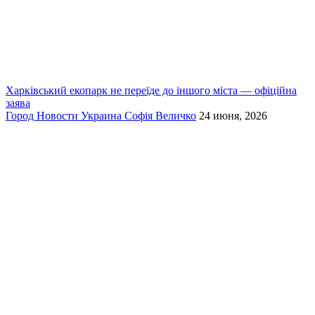
Харківський екопарк не переїде до іншого міста — офіційна
заява
Город
Новости
Украина
Софія Величко
24 июня, 2026