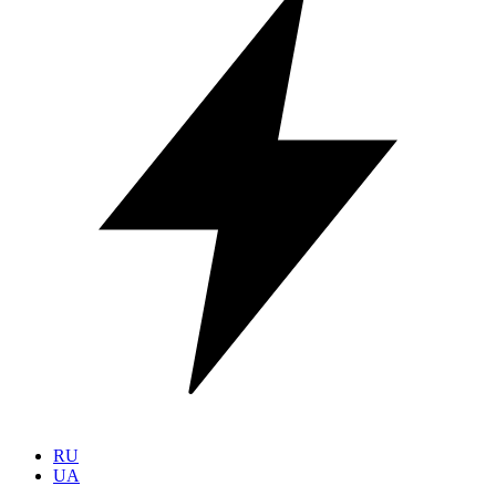
RU
UA