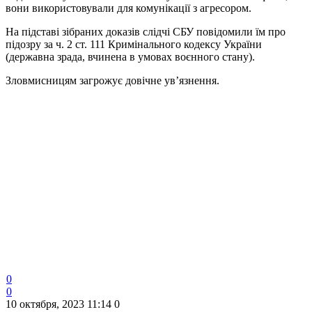
вони використовували для комунікації з агресором.
На підставі зібраних доказів слідчі СБУ повідомили їм про
підозру за ч. 2 ст. 111 Кримінального кодексу України
(державна зрада, вчинена в умовах воєнного стану).
Зловмисницям загрожує довічне ув’язнення.
0
0
10 октября, 2023 11:14
0