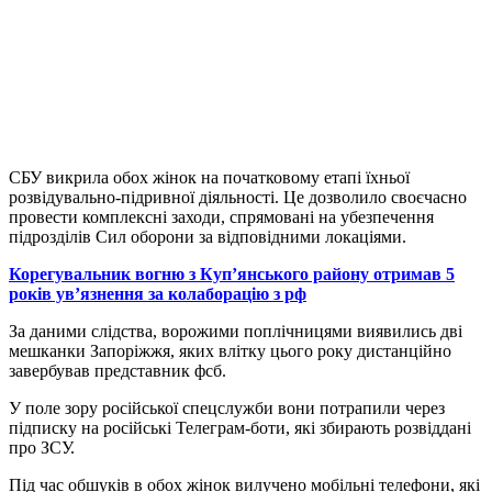
СБУ викрила обох жінок на початковому етапі їхньої
розвідувально-підривної діяльності. Це дозволило своєчасно
провести комплексні заходи, спрямовані на убезпечення
підрозділів Сил оборони за відповідними локаціями.
Корегувальник вогню з Куп’янського району отримав 5
років ув’язнення за колаборацію з рф
За даними слідства, ворожими поплічницями виявились дві
мешканки Запоріжжя, яких влітку цього року дистанційно
завербував представник фсб.
У поле зору російської спецслужби вони потрапили через
підписку на російські Телеграм-боти, які збирають розвіддані
про ЗСУ.
Під час обшуків в обох жінок вилучено мобільні телефони, які