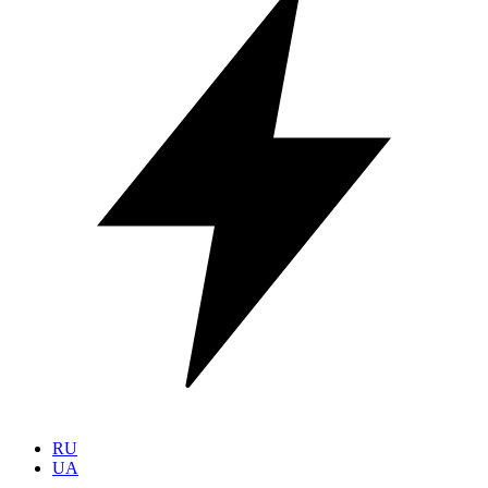
RU
UA