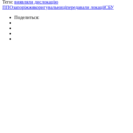
Теги:
виявляли дислокацію
ППО
запоріжжя
коригувальниці
передавали локації
СБУ
Поделиться: