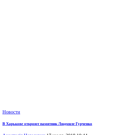
Новости
В Харькове откроют памятник Людмиле Гурченко