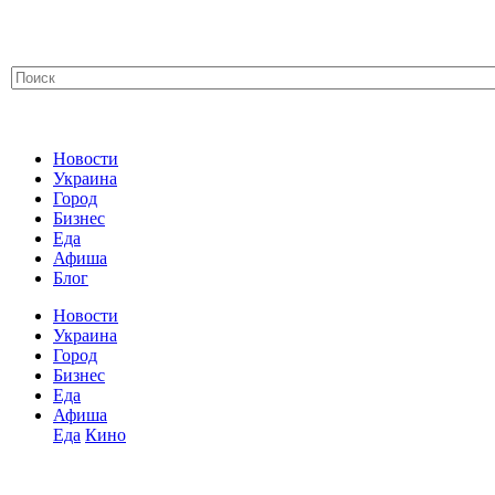
Новости
Украина
Город
Бизнес
Еда
Афиша
Блог
Новости
Украина
Город
Бизнес
Еда
Афиша
Еда
Кино