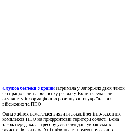
Служба безпеки України
затримала у Запоріжжі двох жінок,
які працювали на російську розвідку. Вони передавали
окупантам інформацію про розташування українських
військових та ППО.
Одна з жінок намагалася виявити локації зенітно-ракетних
комплексів ППО на прифронтовій території області. Вона
також передавала агресору установчі дані українських
захисників, зокрема їхні прізвища та номери телефонів.