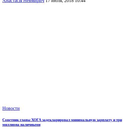
Анастасія Невмирич
17 июля, 2018 10:44
Новости
Советник главы ХОГА задекларировал минимальную зарплату и три
миллиона наличными