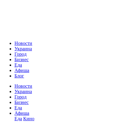
Новости
Украина
Город
Бизнес
Еда
Афиша
Блог
Новости
Украина
Город
Бизнес
Еда
Афиша
Еда
Кино