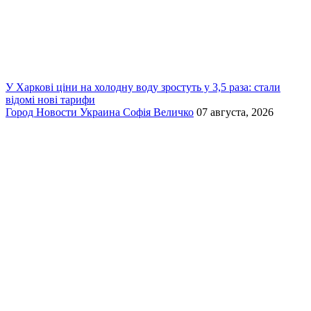
У Харкові ціни на холодну воду зростуть у 3,5 раза: стали
відомі нові тарифи
Город
Новости
Украина
Софія Величко
07 августа, 2026