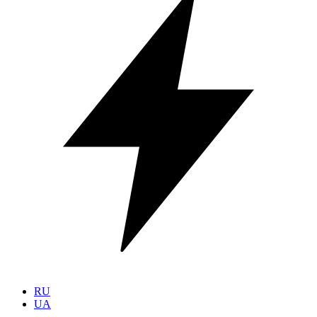
RU
UA