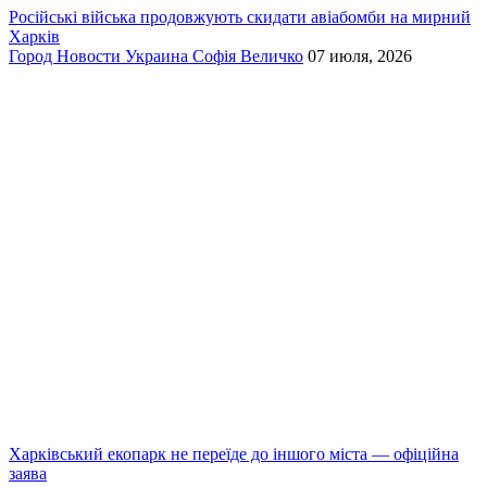
Російські війська продовжують скидати авіабомби на мирний
Харків
Город
Новости
Украина
Софія Величко
07 июля, 2026
Харківський екопарк не переїде до іншого міста — офіційна
заява