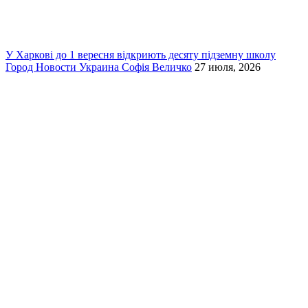
У Харкові до 1 вересня відкриють десяту підземну школу
Город
Новости
Украина
Софія Величко
27 июля, 2026