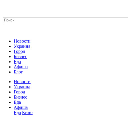
Новости
Украина
Город
Бизнес
Еда
Афиша
Блог
Новости
Украина
Город
Бизнес
Еда
Афиша
Еда
Кино