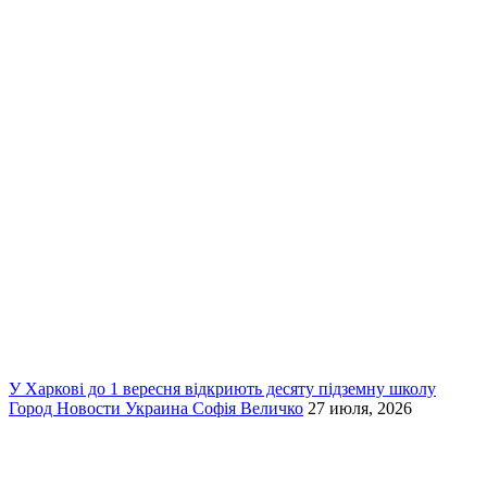
У Харкові до 1 вересня відкриють десяту підземну школу
Город
Новости
Украина
Софія Величко
27 июля, 2026