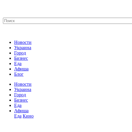
Новости
Украина
Город
Бизнес
Еда
Афиша
Блог
Новости
Украина
Город
Бизнес
Еда
Афиша
Еда
Кино