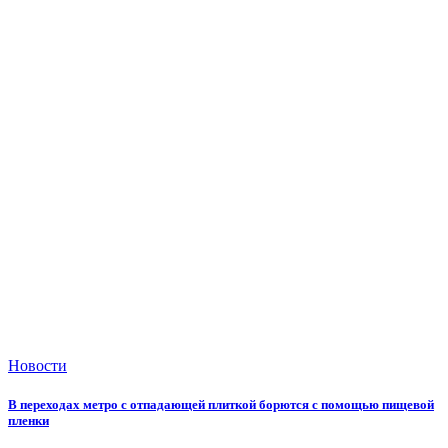
Новости
В переходах метро с отпадающей плиткой борются с помощью пищевой
пленки