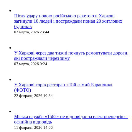
Після удару новою російською ракетою в Харкові
загинули 10 людей і постраждали понад 20 житлових
будинків
07 марта, 2026 23:44
У Харкові через два тижні почнуть ремонтувати дороги,
які постраждали через зиму
07 марта, 2026 0:24
У Харкові горів ресторан «Той самий Баранчик»
(ФОТО)
22 февраля, 2026 10:34
Міська служба «1562» не відповідає за електроенергію –
офіційна відповідь
11 февраля, 2026 14:06