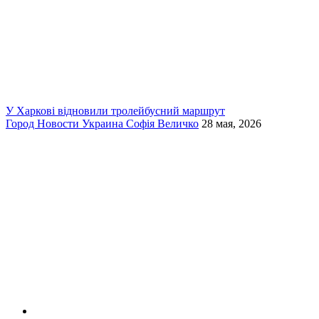
У Харкові відновили тролейбусний маршрут
Город
Новости
Украина
Софія Величко
28 мая, 2026