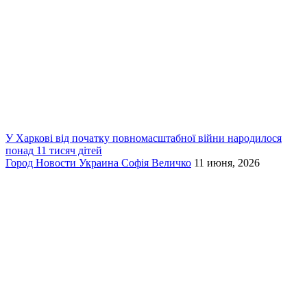
У Харкові від початку повномасштабної війни народилося
понад 11 тисяч дітей
Город
Новости
Украина
Софія Величко
11 июня, 2026