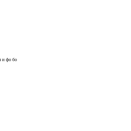
 и фо бо