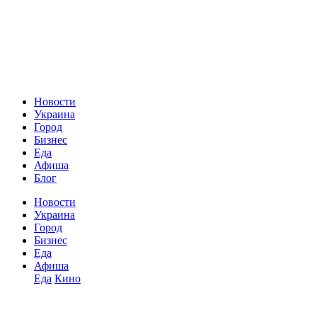
Новости
Украина
Город
Бизнес
Еда
Афиша
Блог
Новости
Украина
Город
Бизнес
Еда
Афиша
Еда
Кино