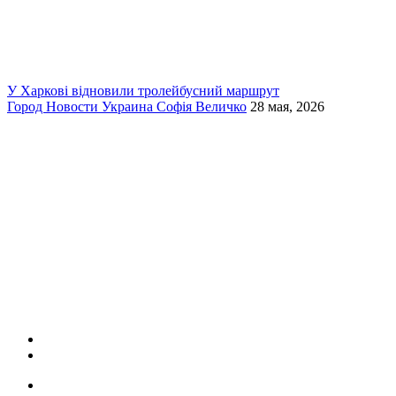
У Харкові відновили тролейбусний маршрут
Город
Новости
Украина
Софія Величко
28 мая, 2026