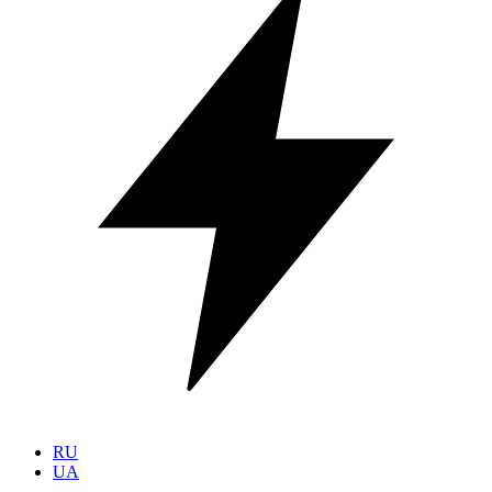
RU
UA