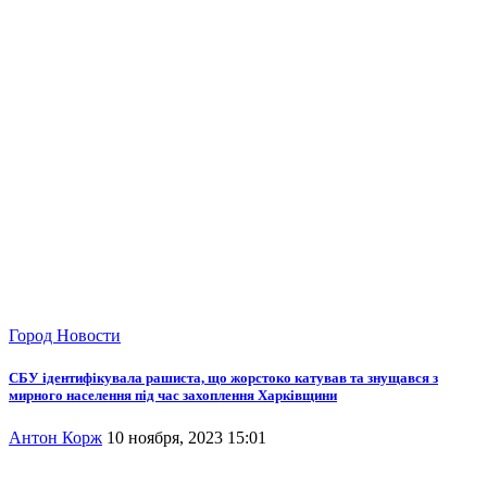
Город
Новости
СБУ ідентифікувала рашиста, що жорстоко катував та знущався з
мирного населення під час захоплення Харківщини
Антон Корж
10 ноября, 2023 15:01