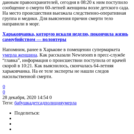
данным правоохранителей, сегодня в 08:20 к ним поступило
сообщение о смерти 60-летней женщины возле детского сада.
На место происшествия выезжала следственно-оперативная
группа и медики. Для выяснения причин смерти тело
направили в морг.
Харьковчанка, которую искали неделю, покончила жизнь
самоубийством — волонтеры
Напомним, ранее в Харькове в помещении супермаркета
умерла женщина
. Как рассказали Newsroom в пресс-службе
“главка”, информация о происшествии поступила от врачей
скорой в 10:21. Как выяснилось, скончалась 64-летняя
харьковчанка. На ее теле эксперты не нашли следов
насильственной смерти.
0
0
28 декабря, 2020 14:54
0
Теги:
бабушка
детсад
полиция
умерла
Поделиться: