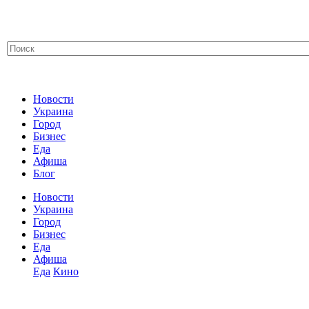
Новости
Украина
Город
Бизнес
Еда
Афиша
Блог
Новости
Украина
Город
Бизнес
Еда
Афиша
Еда
Кино