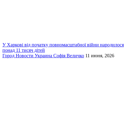
У Харкові від початку повномасштабної війни народилося
понад 11 тисяч дітей
Город
Новости
Украина
Софія Величко
11 июня, 2026