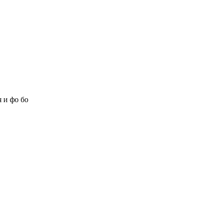
 и фо бо