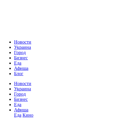
Новости
Украина
Город
Бизнес
Еда
Афиша
Блог
Новости
Украина
Город
Бизнес
Еда
Афиша
Еда
Кино