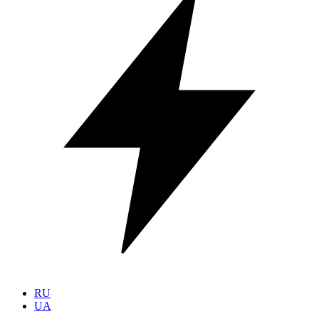
RU
UA