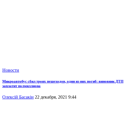
Новости
Микроавтобус сбил троих пешеходов, один из них погиб: виновник ДТП
заплатит полмиллиона
Олексій Басакін
22 декабря, 2021 9:44