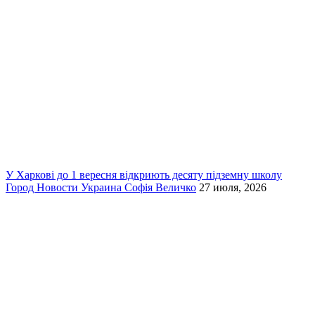
У Харкові до 1 вересня відкриють десяту підземну школу
Город
Новости
Украина
Софія Величко
27 июля, 2026