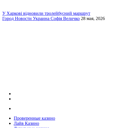
У Харкові відновили тролейбусний маршрут
Город
Новости
Украина
Софія Величко
28 мая, 2026
Проверенные казино
Лайв Казино