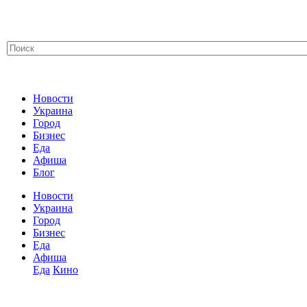
Новости
Украина
Город
Бизнес
Еда
Афиша
Блог
Новости
Украина
Город
Бизнес
Еда
Афиша
Еда
Кино