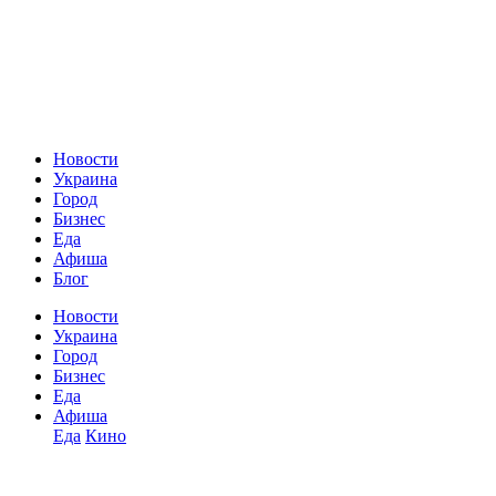
Новости
Украина
Город
Бизнес
Еда
Афиша
Блог
Новости
Украина
Город
Бизнес
Еда
Афиша
Еда
Кино