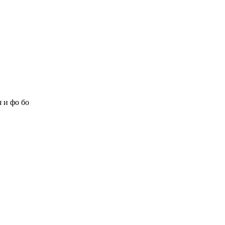
 и фо бо