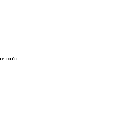
 и фо бо