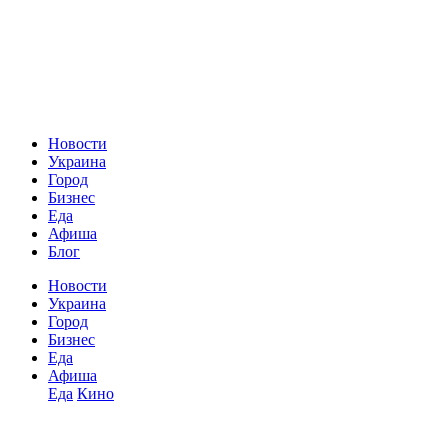
Новости
Украина
Город
Бизнес
Еда
Афиша
Блог
Новости
Украина
Город
Бизнес
Еда
Афиша
Еда
Кино