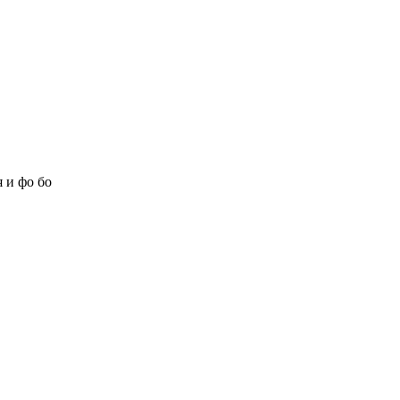
 и фо бо