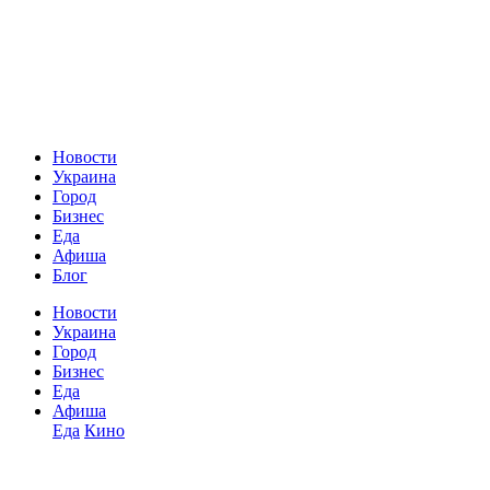
Новости
Украина
Город
Бизнес
Еда
Афиша
Блог
Новости
Украина
Город
Бизнес
Еда
Афиша
Еда
Кино