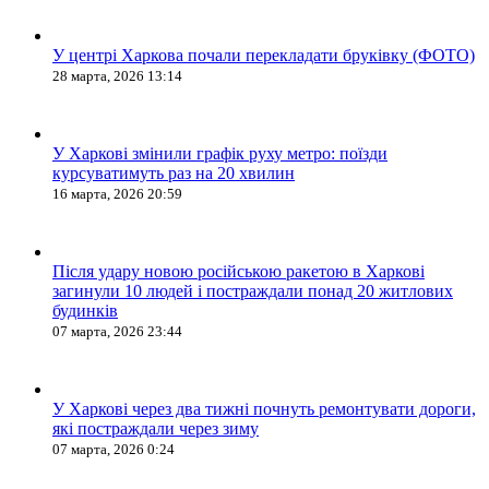
У центрі Харкова почали перекладати бруківку (ФОТО)
28 марта, 2026 13:14
У Харкові змінили графік руху метро: поїзди
курсуватимуть раз на 20 хвилин
16 марта, 2026 20:59
Після удару новою російською ракетою в Харкові
загинули 10 людей і постраждали понад 20 житлових
будинків
07 марта, 2026 23:44
У Харкові через два тижні почнуть ремонтувати дороги,
які постраждали через зиму
07 марта, 2026 0:24