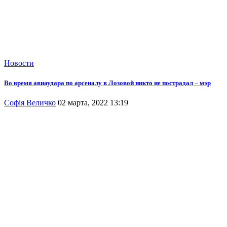
Новости
Во время авиаудара по арсеналу в Лозовой никто не пострадал – мэр
Софія Величко
02 марта, 2022 13:19