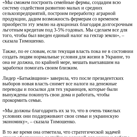
«Мы сможем построить семейные фермы, создадим всю
систему содействия развитию малых и средних
сельхозпредприятий, построим переработку аграрной
продукции, дадим возможность фермерам со временем
приобрести эту землю на аукционах благодаря долгосрочным
льготным кредитам под 3-5% годовых. Мы сделаем все для
того, чтобы был введен единый налог на гектар земли», –
сказала Тимошенко.
Также, по ее словам, если текущая власть пока не в состоянии
создать людям нормальные условия для жизни в Украине, то
она не должна, по крайней мере, мешать выехавшим на
заработки помогать своим близким.
Лидер «Батьківщини» заверила, что после президентских
выборов новая власть снимет все налоги на денежные
переводы и посылки для тех украинцев, которые были
вынуждены покинуть свои дома и работать, чтобы
прокормить семьи.
«Мы должны благодарить их за то, что в очень тяжелых
условиях они поддерживают свои семьи и украинскую
экономику», – сказала Тимошенко.
В то же время она отметила, что стратегической задачей