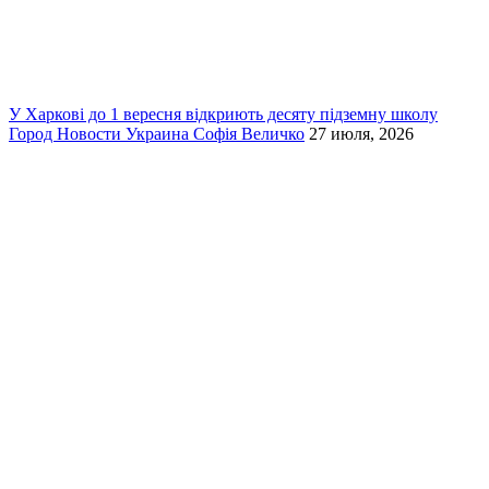
У Харкові до 1 вересня відкриють десяту підземну школу
Город
Новости
Украина
Софія Величко
27 июля, 2026