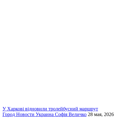
У Харкові відновили тролейбусний маршрут
Город
Новости
Украина
Софія Величко
28 мая, 2026