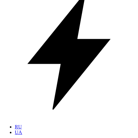
RU
UA