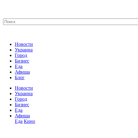
Новости
Украина
Город
Бизнес
Еда
Афиша
Блог
Новости
Украина
Город
Бизнес
Еда
Афиша
Еда
Кино