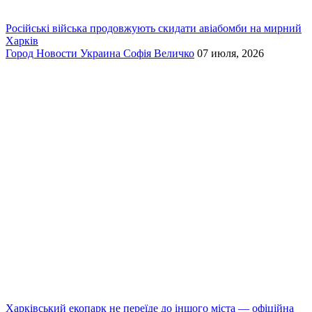
Російські війська продовжують скидати авіабомби на мирний
Харків
Город
Новости
Украина
Софія Величко
07 июля, 2026
Харківський екопарк не переїде до іншого міста — офіційна