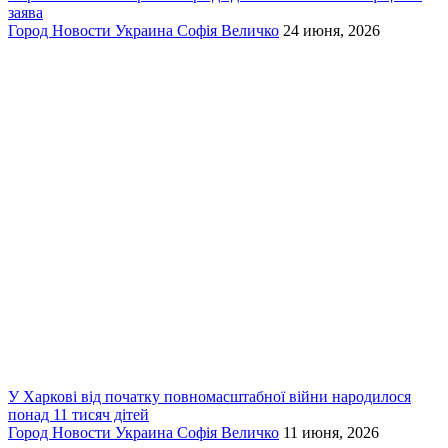
заява
Город
Новости
Украина
Софія Величко
24 июня, 2026
У Харкові від початку повномасштабної війни народилося
понад 11 тисяч дітей
Город
Новости
Украина
Софія Величко
11 июня, 2026