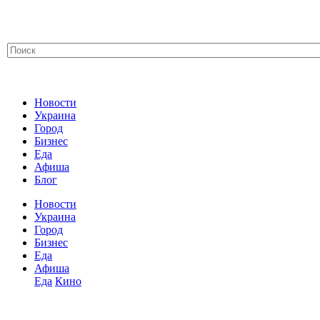
Новости
Украина
Город
Бизнес
Еда
Афиша
Блог
Новости
Украина
Город
Бизнес
Еда
Афиша
Еда
Кино