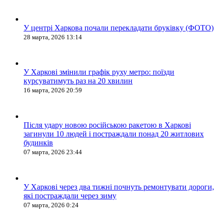
У центрі Харкова почали перекладати бруківку (ФОТО)
28 марта, 2026 13:14
У Харкові змінили графік руху метро: поїзди
курсуватимуть раз на 20 хвилин
16 марта, 2026 20:59
Після удару новою російською ракетою в Харкові
загинули 10 людей і постраждали понад 20 житлових
будинків
07 марта, 2026 23:44
У Харкові через два тижні почнуть ремонтувати дороги,
які постраждали через зиму
07 марта, 2026 0:24