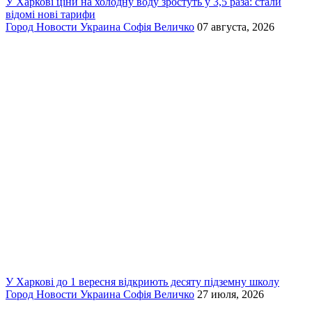
У Харкові ціни на холодну воду зростуть у 3,5 раза: стали
відомі нові тарифи
Город
Новости
Украина
Софія Величко
07 августа, 2026
У Харкові до 1 вересня відкриють десяту підземну школу
Город
Новости
Украина
Софія Величко
27 июля, 2026