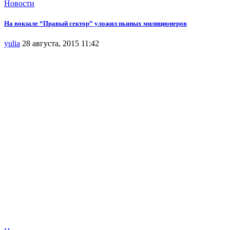
Новости
На вокзале “Правый сектор” уложил пьяных милиционеров
yulia
28 августа, 2015 11:42