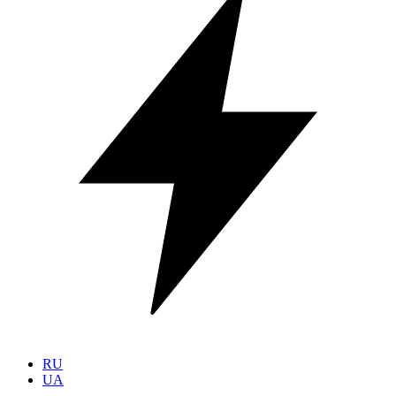
RU
UA