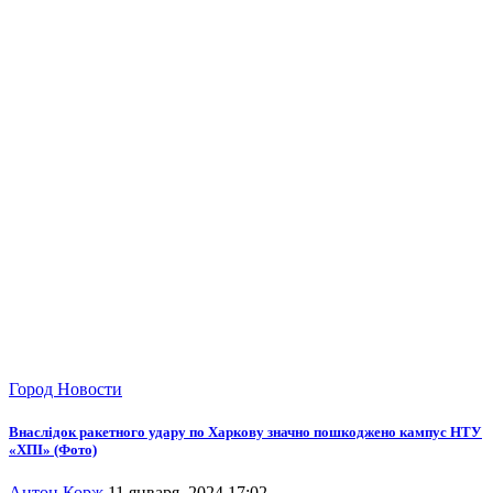
Город
Новости
Внаслідок ракетного удару по Харкову значно пошкоджено кампус НТУ
«ХПІ» (Фото)
Антон Корж
11 января, 2024 17:02