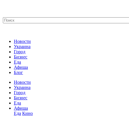
Новости
Украина
Город
Бизнес
Еда
Афиша
Блог
Новости
Украина
Город
Бизнес
Еда
Афиша
Еда
Кино