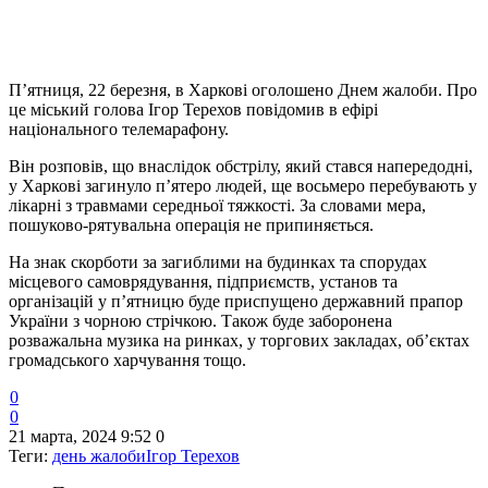
П’ятниця, 22 березня, в Харкові оголошено Днем жалоби. Про
це міський голова Ігор Терехов повідомив в ефірі
національного телемарафону.
Він розповів, що внаслідок обстрілу, який стався напередодні,
у Харкові загинуло п’ятеро людей, ще восьмеро перебувають у
лікарні з травмами середньої тяжкості. За словами мера,
пошуково-рятувальна операція не припиняється.
На знак скорботи за загиблими на будинках та спорудах
місцевого самоврядування, підприємств, установ та
організацій у п’ятницю буде приспущено державний прапор
України з чорною стрічкою. Також буде заборонена
розважальна музика на ринках, у торгових закладах, об’єктах
громадського харчування тощо.
0
0
21 марта, 2024 9:52
0
Теги:
день жалоби
Ігор Терехов