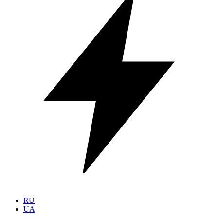
RU
UA