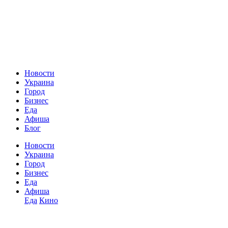
Новости
Украина
Город
Бизнес
Еда
Афиша
Блог
Новости
Украина
Город
Бизнес
Еда
Афиша
Еда
Кино