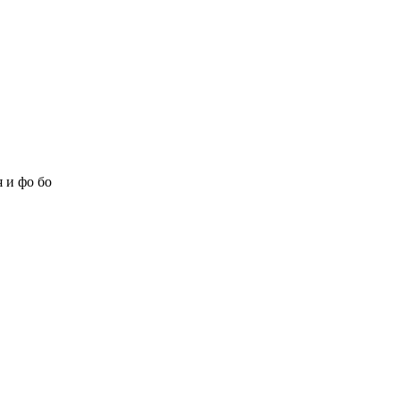
 и фо бо