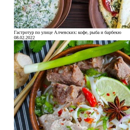
Гастротур по улице Алчевских: кофе, рыба и барбекю
08.02.2022