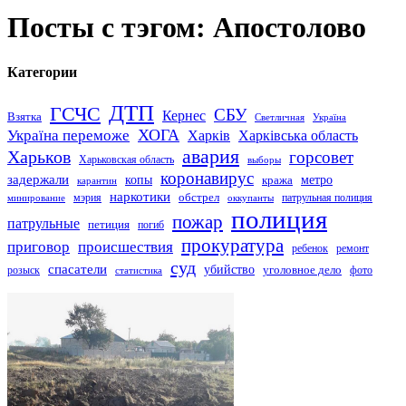
Посты с тэгом: Апостолово
Категории
ДТП
ГСЧС
СБУ
Кернес
Взятка
Светличная
Україна
Україна переможе
ХОГА
Харків
Харківська область
авария
Харьков
горсовет
Харьковская область
выборы
коронавирус
задержали
копы
кража
метро
карантин
наркотики
обстрел
мэрия
патрульная полиция
оккупанты
минирование
полиция
пожар
патрульные
петиция
погиб
прокуратура
приговор
происшествия
ремонт
ребенок
суд
спасатели
убийство
розыск
уголовное дело
статистика
фото