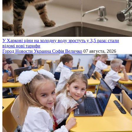
У Харкові ціни на холодну воду зростуть у 3,5 раза: стали
відомі нові тарифи
Город
Новости
Украина
Софія Величко
07 августа, 2026