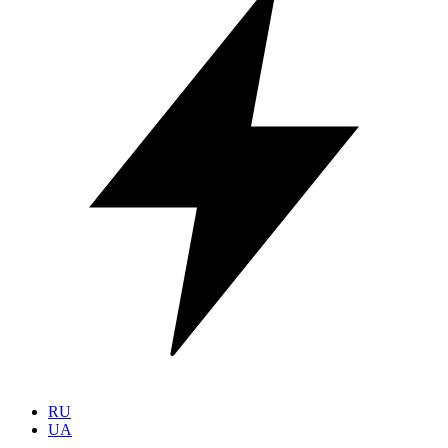
RU
UA