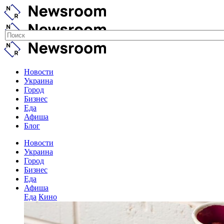
Новости
Украина
Город
Бизнес
Еда
Афиша
Блог
Новости
Украина
Город
Бизнес
Еда
Афиша
Еда
Кино