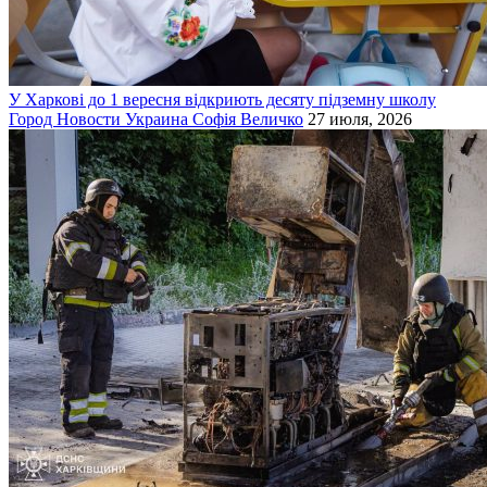
У Харкові до 1 вересня відкриють десяту підземну школу
Город
Новости
Украина
Софія Величко
27 июля, 2026