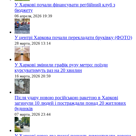
У Харкові почали фінансувати регбійний клуб з
бюджету
06 апреля, 2026 19:39
У центрі Харкова почали перекладати бруківку (ФОТО)
28 марта, 2026 13:14
У Харкові змінили графік руху метро: поїзди
курсуватимуть раз на 20 хвилин
16 марта, 2026 20:59
Після удару новою російською ракетою в Харкові
загинули 10 людей і постраждали понад 20 житлових
будинків
07 марта, 2026 23:44
У Харкові через два тижні почнуть ремонтувати дороги,