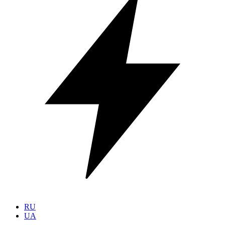
RU
UA