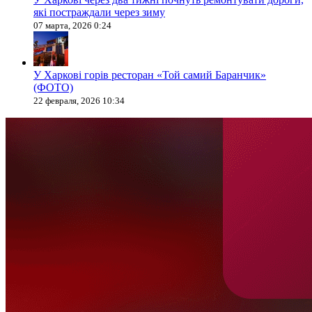
які постраждали через зиму
07 марта, 2026 0:24
У Харкові горів ресторан «Той самий Баранчик»
(ФОТО)
22 февраля, 2026 10:34