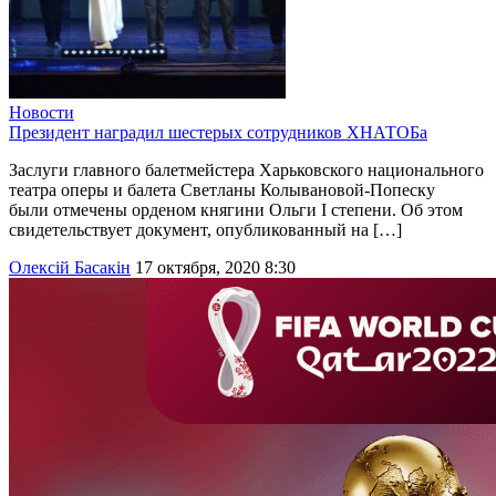
Новости
Президент наградил шестерых сотрудников ХНАТОБа
Заслуги главного балетмейстера Харьковского национального
театра оперы и балета Светланы Колывановой-Попеску
были отмечены орденом княгини Ольги I степени. Об этом
свидетельствует документ, опубликованный на […]
Олексій Басакін
17 октября, 2020 8:30