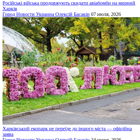
Російські війська продовжують скидати авіабомби на мирний
Харків
Город
Новости
Украина
Олексій Басакін
07 июля, 2026
Харківський екопарк не переїде до іншого міста — офіційна
заява
Город
Новости
Украина
Олексій Басакін
24 июня, 2026