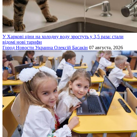
У Харкові ціни на холодну воду зростуть у 3,5 раза: стали
відомі нові тарифи
Город
Новости
Украина
Олексій Басакін
07 августа, 2026