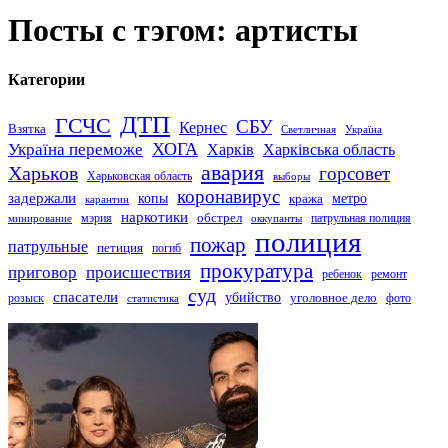
Посты с тэгом: артисты
Категории
ДТП
ГСЧС
СБУ
Кернес
Взятка
Светличная
Україна
Україна переможе
ХОГА
Харків
Харківська область
авария
Харьков
горсовет
Харьковская область
выборы
коронавирус
задержали
копы
кража
метро
карантин
наркотики
обстрел
мэрия
патрульная полиция
оккупанты
минирование
полиция
пожар
патрульные
петиция
погиб
прокуратура
приговор
происшествия
ремонт
ребенок
суд
спасатели
убийство
розыск
уголовное дело
статистика
фото