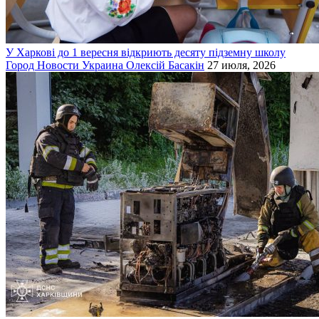
У Харкові до 1 вересня відкриють десяту підземну школу
Город
Новости
Украина
Олексій Басакін
27 июля, 2026