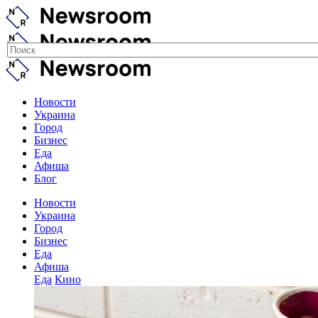
Новости
Украина
Город
Бизнес
Еда
Афиша
Блог
Новости
Украина
Город
Бизнес
Еда
Афиша
Еда
Кино