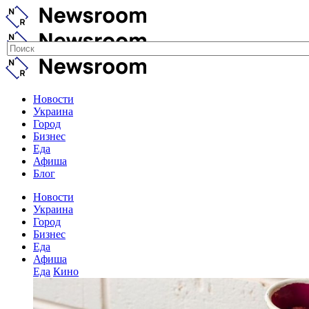
Новости
Украина
Город
Бизнес
Еда
Афиша
Блог
Новости
Украина
Город
Бизнес
Еда
Афиша
Еда
Кино