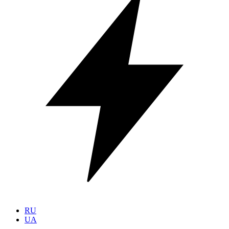
RU
UA