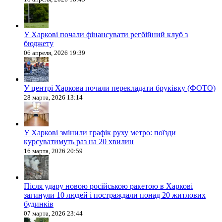
У Харкові почали фінансувати регбійний клуб з
бюджету
06 апреля, 2026 19:39
У центрі Харкова почали перекладати бруківку (ФОТО)
28 марта, 2026 13:14
У Харкові змінили графік руху метро: поїзди
курсуватимуть раз на 20 хвилин
16 марта, 2026 20:59
Після удару новою російською ракетою в Харкові
загинули 10 людей і постраждали понад 20 житлових
будинків
07 марта, 2026 23:44