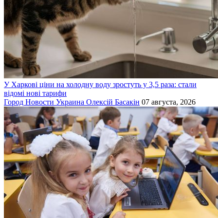
У Харкові ціни на холодну воду зростуть у 3,5 раза: стали
відомі нові тарифи
Город
Новости
Украина
Олексій Басакін
07 августа, 2026