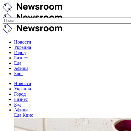
Новости
Украина
Город
Бизнес
Еда
Афиша
Блог
Новости
Украина
Город
Бизнес
Еда
Афиша
Еда
Кино