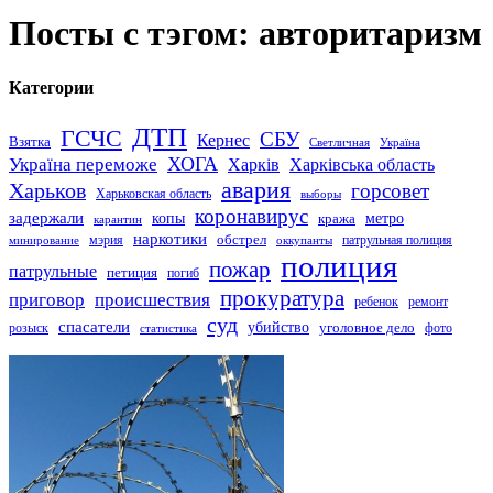
Посты с тэгом: авторитаризм
Категории
ДТП
ГСЧС
СБУ
Кернес
Взятка
Светличная
Україна
Україна переможе
ХОГА
Харків
Харківська область
авария
Харьков
горсовет
Харьковская область
выборы
коронавирус
задержали
копы
кража
метро
карантин
наркотики
обстрел
мэрия
патрульная полиция
оккупанты
минирование
полиция
пожар
патрульные
петиция
погиб
прокуратура
приговор
происшествия
ремонт
ребенок
суд
спасатели
убийство
розыск
уголовное дело
статистика
фото