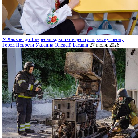
У Харкові до 1 вересня відкриють десяту підземну школу
Город
Новости
Украина
Олексій Басакін
27 июля, 2026