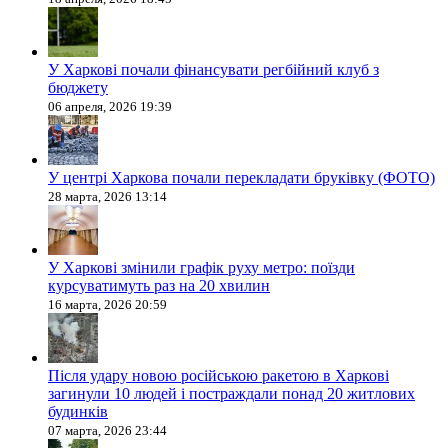
У Харкові почали фінансувати регбійний клуб з
бюджету
06 апреля, 2026 19:39
У центрі Харкова почали перекладати бруківку (ФОТО)
28 марта, 2026 13:14
У Харкові змінили графік руху метро: поїзди
курсуватимуть раз на 20 хвилин
16 марта, 2026 20:59
Після удару новою російською ракетою в Харкові
загинули 10 людей і постраждали понад 20 житлових
будинків
07 марта, 2026 23:44