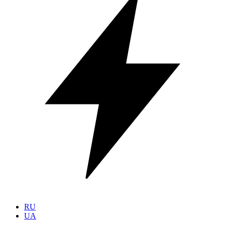
RU
UA