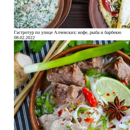
Гастротур по улице Алчевских: кофе, рыба и барбекю
08.02.2022