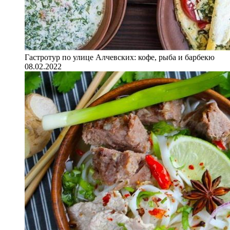
Гастротур по улице Алчевских: кофе, рыба и барбекю
08.02.2022