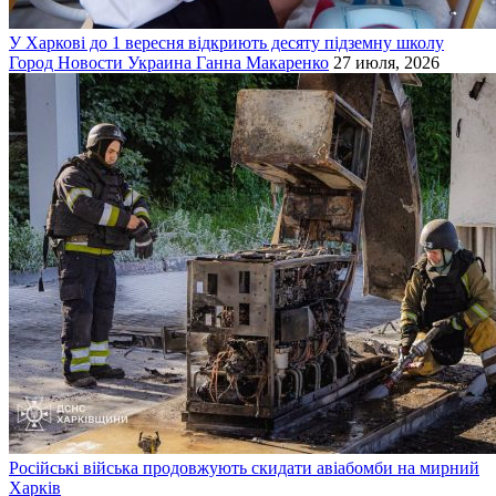
У Харкові до 1 вересня відкриють десяту підземну школу
Город
Новости
Украина
Ганна Макаренко
27 июля, 2026
Російські війська продовжують скидати авіабомби на мирний
Харків