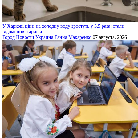
У Харкові ціни на холодну воду зростуть у 3,5 раза: стали
відомі нові тарифи
Город
Новости
Украина
Ганна Макаренко
07 августа, 2026