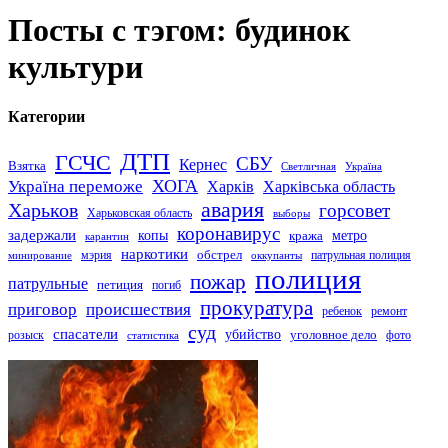
Посты с тэгом: будинок
культури
Категории
ДТП
ГСЧС
СБУ
Кернес
Взятка
Светличная
Україна
Україна переможе
ХОГА
Харків
Харківська область
авария
Харьков
горсовет
Харьковская область
выборы
коронавирус
задержали
копы
кража
метро
карантин
наркотики
обстрел
мэрия
патрульная полиция
оккупанты
минирование
полиция
пожар
патрульные
петиция
погиб
прокуратура
приговор
происшествия
ремонт
ребенок
суд
спасатели
убийство
розыск
уголовное дело
статистика
фото