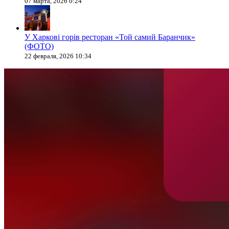
07 марта, 2026 0:24
У Харкові горів ресторан «Той самий Баранчик»
(ФОТО)
22 февраля, 2026 10:34