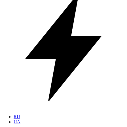
RU
UA