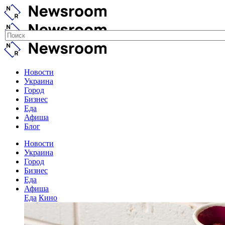
Новости
Украина
Город
Бизнес
Еда
Афиша
Блог
Новости
Украина
Город
Бизнес
Еда
Афиша
Еда
Кино